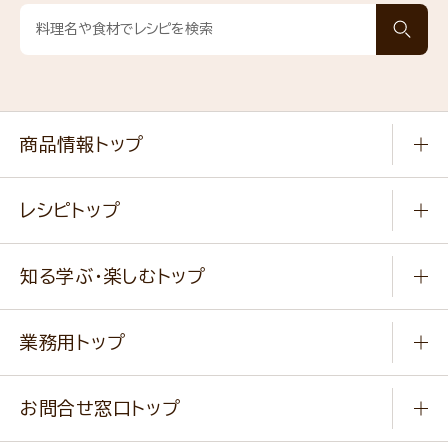
商品情報トップ
常温食品
レシピトップ
冷凍食品
商品から選ぶ
健康食品・他
知る学ぶ・楽しむトップ
料理から選ぶ
商品ブランド
知る学ぶ
作り方動画
新商品・リニューアル商品
業務用トップ
楽しむ
基本のレシピ
通販サイト一覧
商品カテゴリ
ふっくらパンをつくりましょう
みなさまのレシピはこちら
お問合せ窓口トップ
パンフレット一覧
小麦を育てよう