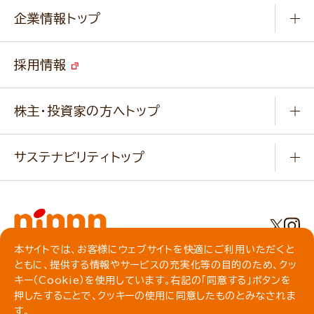
Q & A
ニップンの
アマニ 業務用サイト
キャンペーン
企業情報トップ
よくあるご質問
ソイルプロブランドサイト
ご挨拶
改善事例
ベジカフェブランドサイト
採用情報
会社概要
家庭用商品のお問合せ
事業紹介
業務用商品のお問合せ
株主・投資家の方へトップ
会社紹介ムービー
IRニュース
経営理念・経営方針・
行動規範・行動指針
サステナビリティトップ
わかる！ニップン
ニップンの歴史
ニップンのサステナビリティ
財務ハイライト
主要関係会社/海外現地法人
基本方針
IR情報
事業場・工場一覧
環境
IRライブラリ
本サイトでは、お客様にウェブサイトを快適にご利用いただくと
プライバシーポリシー
ともに、提供する情報やサービスの充実化等の目的のため、クッ
社会
株主総会・株式関連情報／社債・格付情報
クッキーポリシー
キー（Cookie）を使用しています。右記の「同意する」ボタンを
動作環境について
食育への取り組み
よくいただくご質問
押したすることで、クッキーの使用に同意したものとみなされま
ソーシャルメディアガイドライン
す。