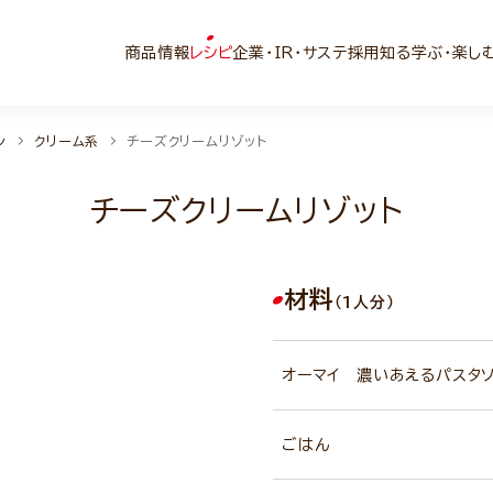
商品情報
レシピ
企業・IR・サステ
採用
知る学ぶ・楽し
ン
クリーム系
チーズクリームリゾット
チーズクリームリゾット
材料
（1人分）
オーマイ 濃いあえるパスタ
ごはん