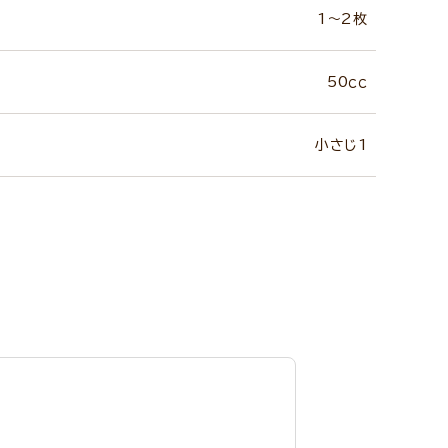
1～2枚
50ｃｃ
小さじ1