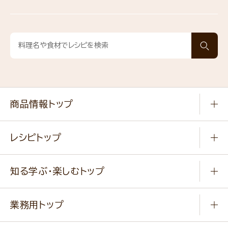
商品情報トップ
常温食品
レシピトップ
冷凍食品
商品から選ぶ
健康食品・他
知る学ぶ・楽しむトップ
料理から選ぶ
商品ブランド
知る学ぶ
作り方動画
新商品・リニューアル商品
業務用トップ
楽しむ
基本のレシピ
通販サイト一覧