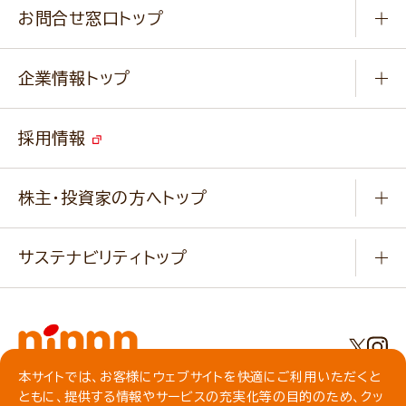
商品カテゴリ
ふっくらパンをつくりましょう
みなさまのレシピはこちら
お問合せ窓口トップ
パンフレット一覧
小麦を育てよう
Q & A
ニップンの
アマニ 業務用サイト
キャンペーン
企業情報トップ
よくあるご質問
ソイルプロブランドサイト
ご挨拶
改善事例
ベジカフェブランドサイト
採用情報
会社概要
家庭用商品のお問合せ
事業紹介
業務用商品のお問合せ
株主・投資家の方へトップ
会社紹介ムービー
IRニュース
経営理念・経営方針・
行動規範・行動指針
サステナビリティトップ
わかる！ニップン
ニップンの歴史
ニップンのサステナビリティ
財務ハイライト
主要関係会社/海外現地法人
基本方針
IR情報
事業場・工場一覧
環境
IRライブラリ
本サイトでは、お客様にウェブサイトを快適にご利用いただくと
プライバシーポリシー
ともに、提供する情報やサービスの充実化等の目的のため、クッ
社会
株主総会・株式関連情報／社債・格付情報