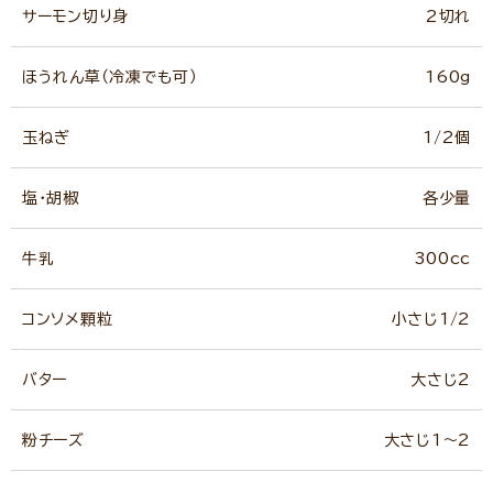
サーモン切り身
2切れ
ほうれん草（冷凍でも可）
160g
玉ねぎ
1/2個
塩・胡椒
各少量
牛乳
300cc
コンソメ顆粒
小さじ1/2
バター
大さじ2
粉チーズ
大さじ1～2