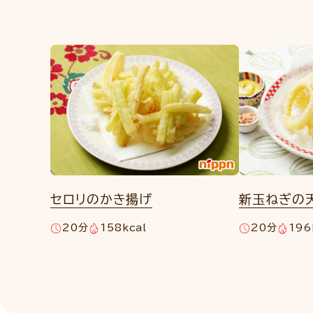
セロリのかき揚げ
新玉ねぎの
20分
158kcal
20分
196