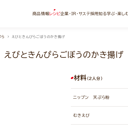
商品情報
レシピ
企業・IR・サステ
採用
知る学ぶ・楽し
ぷら
えびときんぴらごぼうのかき揚げ
えびときんぴらごぼうのかき揚げ
材料
（2人分）
ニップン 天ぷら粉
むきえび