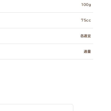
100g
75cc
各適宜
適量