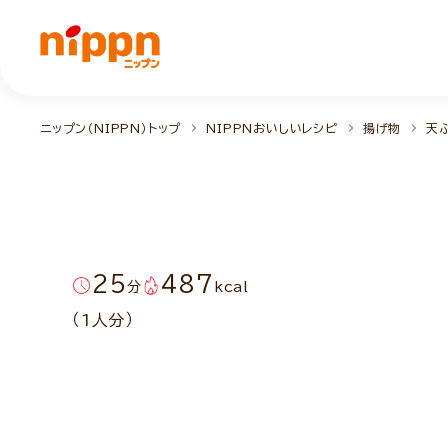
ニップン（NIPPN）トップ
NIPPNおいしいレシピ
揚げ物
天
25
487
分
kcal
（1人分）