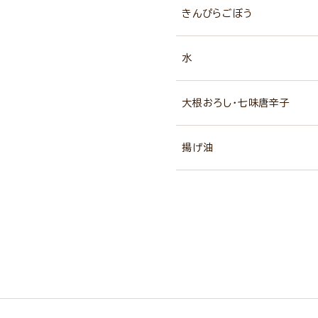
きんぴらごぼう
水
大根おろし・七味唐辛子
揚げ油