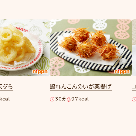
天ぷら
鶏れんこんのいが栗揚げ
kcal
30分
97kcal