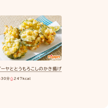
ゴーヤととうもろこしのかき揚げ
30分
247kcal