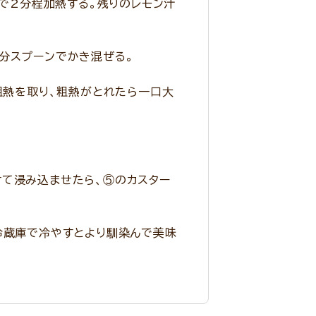
)で2分程加熱する。残りのレモン汁
分スプーンでかき混ぜる。
粗熱を取り、粗熱がとれたら一口大
けて浸み込ませたら、⑤のカスター
冷蔵庫で冷やすとより馴染んで美味