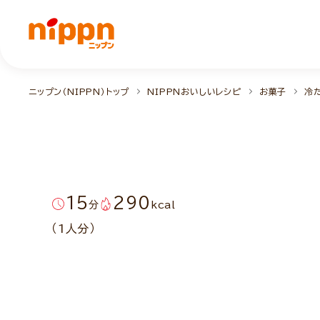
ニップン（NIPPN）トップ
NIPPNおいしいレシピ
お菓子
冷
15
290
分
kcal
（1人分）