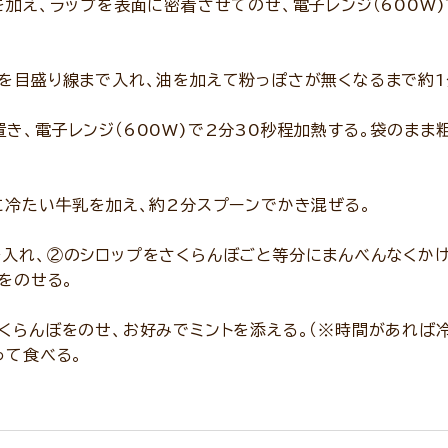
を加え、ラップを表面に密着させてのせ、電子レンジ（600W
乳を目盛り線まで入れ、油を加えて粉っぽさが無くなるまで約1
き、電子レンジ（600W)で2分30秒程加熱する。袋のまま
に冷たい牛乳を加え、約2分スプーンでかき混ぜる。
を入れ、②のシロップをさくらんぼごと等分にまんべんなくか
ムをのせる。
くらんぼをのせ、お好みでミントを添える。（※時間があれば
って食べる。