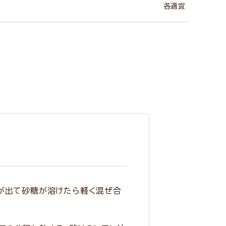
各適宜
分が出て砂糖が溶けたら軽く混ぜ合