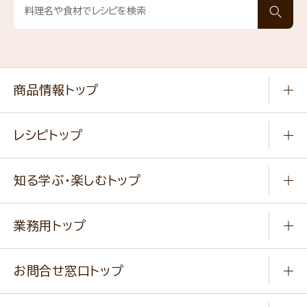
商品情報トップ
常温食品
レシピトップ
冷凍食品
商品から選ぶ
健康食品・他
知る学ぶ・楽しむトップ
料理から選ぶ
商品ブランド
知る学ぶ
作り方動画
新商品・リニューアル商品
業務用トップ
楽しむ
基本のレシピ
通販サイト一覧
商品カテゴリ
ふっくらパンをつくりましょう
みなさまのレシピはこちら
お問合せ窓口トップ
パンフレット一覧
小麦を育てよう
Q & A