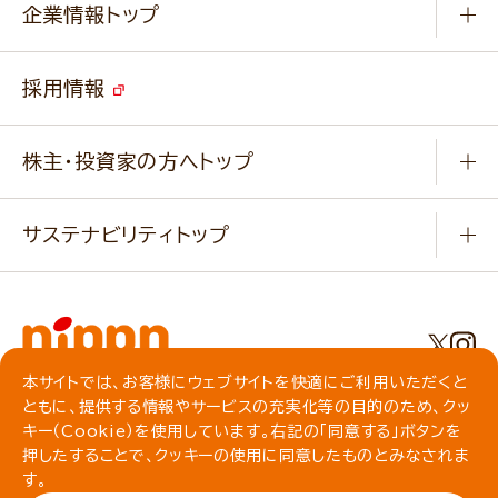
ニップンの
アマニ 業務用サイト
キャンペーン
企業情報トップ
よくあるご質問
ソイルプロブランドサイト
ご挨拶
改善事例
ベジカフェブランドサイト
採用情報
会社概要
家庭用商品のお問合せ
事業紹介
業務用商品のお問合せ
株主・投資家の方へトップ
会社紹介ムービー
IRニュース
経営理念・経営方針・
行動規範・行動指針
サステナビリティトップ
わかる！ニップン
ニップンの歴史
ニップンのサステナビリティ
財務ハイライト
主要関係会社/海外現地法人
基本方針
IR情報
事業場・工場一覧
環境
IRライブラリ
本サイトでは、お客様にウェブサイトを快適にご利用いただくと
プライバシーポリシー
ともに、提供する情報やサービスの充実化等の目的のため、クッ
社会
株主総会・株式関連情報／社債・格付情報
クッキーポリシー
キー（Cookie）を使用しています。右記の「同意する」ボタンを
動作環境について
食育への取り組み
よくいただくご質問
押したすることで、クッキーの使用に同意したものとみなされま
ソーシャルメディアガイドライン
す。
サイトマップ