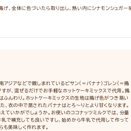
揚げ、全体に色づいたら取り出し、熱い内にシナモンシュガー
南アジアなどで親しまれているピサン（＝バナナ）ゴレン（＝揚
ですが、混ぜるだけでお手軽なホットケーキミックスで代用。揚
はふんわり。ホットケーキミックスの生地は揚げ色がつき易い
また、衣の中で蒸されたバナナはとろ～りとより甘くなります。
添えていかがでしょうか。お使いのココナッツミルクでは、分量
牛乳で補充しても良いですし、始めから牛乳で代用して作って
らも美味しく作れます。