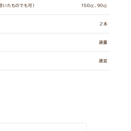
溶いたものでも可）
150㏄、90㏄
2本
適量
適宜