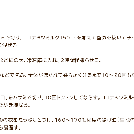
サミで切り、ココナッツミルク150ccを加えて空気を抜いてチ
て混ぜる。
などにのせ、冷凍庫に入れ、2時間程凍らせる。
などで包み、全体がほぐれて柔らかくなるまで10～20回も
り口」をハサミで切り、10回トントンしてならす。ココナッツミ
でかき混ぜる。
④の衣をたっぷりとつけ、160～170℃程度の揚げ油（生地
ら裏返す。