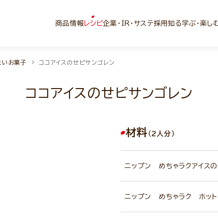
商品情報
レシピ
企業・IR・サステ
採用
知る学ぶ・楽し
たいお菓子
ココアイスのせピサンゴレン
ココアイスのせピサンゴレン
材料
（2人分）
ニップン めちゃラクアイス
ニップン めちゃラク ホット