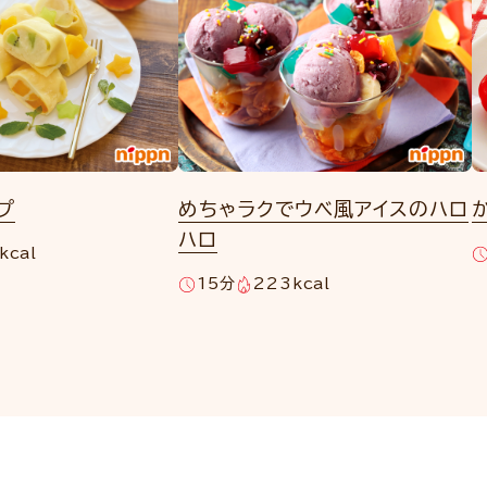
プ
めちゃラクでウベ風アイスのハロ
ハロ
kcal
15分
223kcal