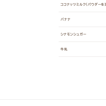
ココナッツミルク（パウダーを
バナナ
シナモンシュガー
牛乳