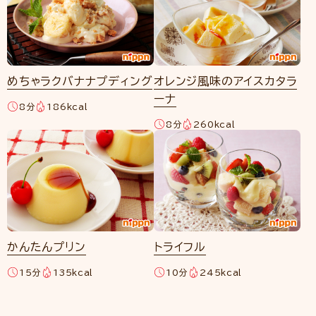
めちゃラクバナナプディング
オレンジ風味のアイスカタラ
ーナ
8分
186kcal
8分
260kcal
かんたんプリン
トライフル
15分
135kcal
10分
245kcal