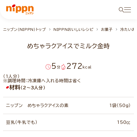
ニップン（NIPPN）トップ
NIPPNおいしいレシピ
お菓子
冷たいお
めちゃラクアイスでミルク金時
5
272
分
kcal
（1人分）
※調理時間：冷凍庫へ入れる時間は省く
材料
（2～3人分）
ニップン めちゃラクアイスの素
1袋（50g）
豆乳（牛乳でも）
150㏄