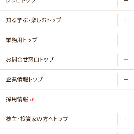
レシピトップ
冷凍食品
商品から選ぶ
健康食品・他
知る学ぶ・楽しむトップ
料理から選ぶ
商品ブランド
知る学ぶ
作り方動画
新商品・リニューアル商品
業務用トップ
楽しむ
基本のレシピ
通販サイト一覧
商品カテゴリ
ふっくらパンをつくりましょう
みなさまのレシピはこちら
お問合せ窓口トップ
パンフレット一覧
小麦を育てよう
Q & A
ニップンの
アマニ 業務用サイト
キャンペーン
企業情報トップ
よくあるご質問
ソイルプロブランドサイト
ご挨拶
改善事例
ベジカフェブランドサイト
採用情報
会社概要
家庭用商品のお問合せ
事業紹介
業務用商品のお問合せ
株主・投資家の方へトップ
会社紹介ムービー
IRニュース