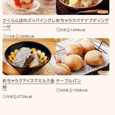
さくらんぼのズッパイングレ
めちゃラクバナナプディング
ーゼ
8分
186kcal
15分
290kcal
めちゃラクアイスでミルク金
テーブルパン
時
60分
158kcal
5分
272kcal