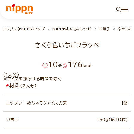
ニップン（NIPPN）トップ
NIPPNおいしいレシピ
お菓子
冷たいお
さくら色いちごフラッペ
10
176
分
kcal
（1人分）
※アイスを凍らせる時間を除く
材料
（2人分）
ニップン めちゃラクアイスの素
1袋
いちご
150g(約10粒)