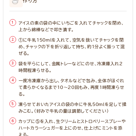
作り方
アイスの素の袋の中にいちごを入れてチャックを閉め、
上から綿棒などで叩き潰す。
①に牛乳150mlを入れて、空気を抜いてチャックを閉
め、チャックの下を折り返して持ち、約1分よく振って混
ぜる。
袋を平らにして、金属トレーなどにのせ、冷凍庫入れ2
時間程凍らせる。
一度冷凍庫から出し、タオルなどで包み、全体がほぐれ
て柔らかくなるまで10～20回もみ、再度1時間凍らせ
る。
凍らせておいたアイスの袋の中に牛乳50mlを足して揉
みこむ。（好みで牛乳の量は調節してください）
カップに⑤を入れ、生クリームとストロベリースプレーや
ハートカラーシュガーを上にのせ、仕上げにミントを添
える。