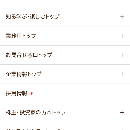
冷凍食品
商品から選ぶ
健康食品・他
知る学ぶ・楽しむトップ
料理から選ぶ
商品ブランド
知る学ぶ
作り方動画
新商品・リニューアル商品
業務用トップ
楽しむ
基本のレシピ
通販サイト一覧
商品カテゴリ
ふっくらパンをつくりましょう
みなさまのレシピはこちら
お問合せ窓口トップ
パンフレット一覧
小麦を育てよう
Q & A
ニップンの
アマニ 業務用サイト
キャンペーン
企業情報トップ
よくあるご質問
ソイルプロブランドサイト
ご挨拶
改善事例
ベジカフェブランドサイト
採用情報
会社概要
家庭用商品のお問合せ
事業紹介
業務用商品のお問合せ
株主・投資家の方へトップ
会社紹介ムービー
IRニュース
経営理念・経営方針・
行動規範・行動指針