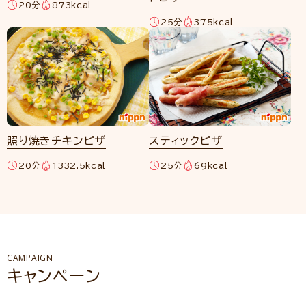
20分
873kcal
25分
375kcal
照り焼きチキンピザ
スティックピザ
20分
1332.5kcal
25分
69kcal
CAMPAIGN
キャンペーン