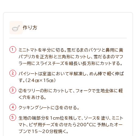
作り方
ミニトマトを半分に切る。雪だるまのバケツと鼻用に黄
パプリカを正方形と三角形にカットし、雪だるまのマフ
ラー用にスライスチーズを細長い長方形にカットする。
パイシートは室温において半解凍し、めん棒で軽く伸ば
す。（24㎝×15㎝）
②をツリーの形にカットして、フォークで生地全体に軽
く穴をあける。
クッキングシートに③をのせる。
生地の端部分を1cm位を残して、ソースを塗り、ミニト
マト、ピザ用チーズをのせたら200°Cに予熱したオー
ブンで15～20分程焼く。