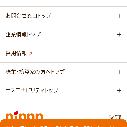
楽しむ
基本のレシピ
通販サイト一覧
商品カテゴリ
ふっくらパンをつくりましょう
みなさまのレシピはこちら
お問合せ窓口トップ
パンフレット一覧
小麦を育てよう
Q & A
ニップンの
アマニ 業務用サイト
キャンペーン
企業情報トップ
よくあるご質問
ソイルプロブランドサイト
ご挨拶
改善事例
ベジカフェブランドサイト
採用情報
会社概要
家庭用商品のお問合せ
事業紹介
業務用商品のお問合せ
株主・投資家の方へトップ
会社紹介ムービー
IRニュース
経営理念・経営方針・
行動規範・行動指針
サステナビリティトップ
わかる！ニップン
ニップンの歴史
ニップンのサステナビリティ
財務ハイライト
主要関係会社/海外現地法人
基本方針
IR情報
事業場・工場一覧
環境
IRライブラリ