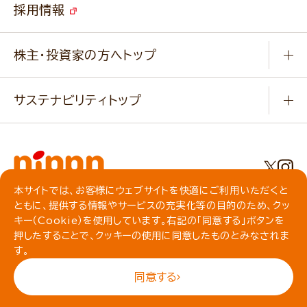
改善事例
ベジカフェブランドサイト
採用情報
会社概要
家庭用商品のお問合せ
事業紹介
業務用商品のお問合せ
株主・投資家の方へトップ
会社紹介ムービー
IRニュース
経営理念・経営方針・
行動規範・行動指針
サステナビリティトップ
わかる！ニップン
ニップンの歴史
ニップンのサステナビリティ
財務ハイライト
主要関係会社/海外現地法人
基本方針
IR情報
事業場・工場一覧
環境
IRライブラリ
本サイトでは、お客様にウェブサイトを快適にご利用いただくと
プライバシーポリシー
ともに、提供する情報やサービスの充実化等の目的のため、クッ
社会
株主総会・株式関連情報／社債・格付情報
クッキーポリシー
キー（Cookie）を使用しています。右記の「同意する」ボタンを
動作環境について
食育への取り組み
よくいただくご質問
押したすることで、クッキーの使用に同意したものとみなされま
ソーシャルメディアガイドライン
す。
サイトマップ
同意する
© NIPPN CORPORATION All rights reserved.