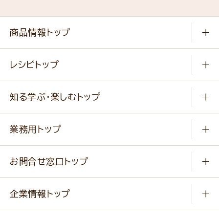
商品情報トップ
常温食品
レシピトップ
冷凍食品
商品から選ぶ
健康食品・他
知る学ぶ・楽しむトップ
料理から選ぶ
商品ブランド
知る学ぶ
作り方動画
新商品・リニューアル商品
業務用トップ
楽しむ
基本のレシピ
通販サイト一覧
商品カテゴリ
ふっくらパンをつくりましょう
みなさまのレシピはこちら
お問合せ窓口トップ
パンフレット一覧
小麦を育てよう
Q & A
ニップンの
アマニ 業務用サイト
キャンペーン
企業情報トップ
よくあるご質問
ソイルプロブランドサイト
ご挨拶