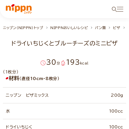
ニップン（NIPPN）トップ
NIPPNおいしいレシピ
パン類
ピザ
ドライいちじくとブルーチーズのミニピザ
30
193
分
kcal
（1枚分）
材料
（直径10cm・8枚分）
ニップン ピザミックス
200g
水
100cc
ドライいちじく
100cc