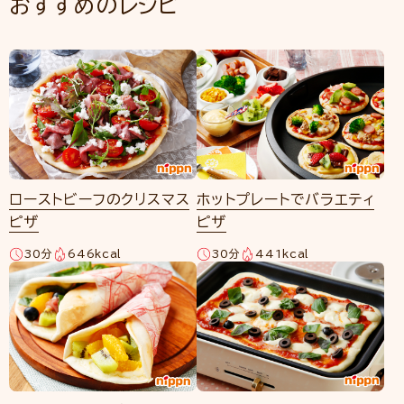
おすすめのレシピ
ローストビーフのクリスマス
ホットプレートでバラエティ
ピザ
ピザ
30分
646kcal
30分
441kcal