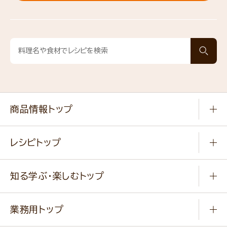
商品情報トップ
常温食品
レシピトップ
冷凍食品
商品から選ぶ
健康食品・他
知る学ぶ・楽しむトップ
料理から選ぶ
商品ブランド
知る学ぶ
作り方動画
新商品・リニューアル商品
業務用トップ
楽しむ
基本のレシピ
通販サイト一覧