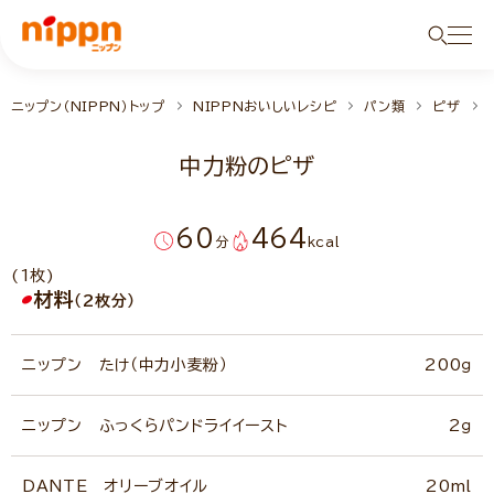
ニップン（NIPPN）トップ
NIPPNおいしいレシピ
パン類
ピザ
中力粉のピザ
60
464
分
kcal
(1枚)
材料
（2枚分）
ニップン たけ（中力小麦粉）
200ｇ
ニップン ふっくらパンドライイースト
2ｇ
DANTE オリーブオイル
20ml