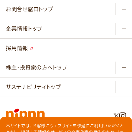
商品カテゴリ
ふっくらパンをつくりましょう
みなさまのレシピはこちら
お問合せ窓口トップ
パンフレット一覧
小麦を育てよう
Q & A
ニップンの
アマニ 業務用サイト
キャンペーン
企業情報トップ
よくあるご質問
ソイルプロブランドサイト
ご挨拶
改善事例
ベジカフェブランドサイト
採用情報
会社概要
家庭用商品のお問合せ
事業紹介
業務用商品のお問合せ
株主・投資家の方へトップ
会社紹介ムービー
IRニュース
経営理念・経営方針・
行動規範・行動指針
サステナビリティトップ
わかる！ニップン
ニップンの歴史
ニップンのサステナビリティ
財務ハイライト
主要関係会社/海外現地法人
基本方針
IR情報
事業場・工場一覧
環境
IRライブラリ
本サイトでは、お客様にウェブサイトを快適にご利用いただくと
プライバシーポリシー