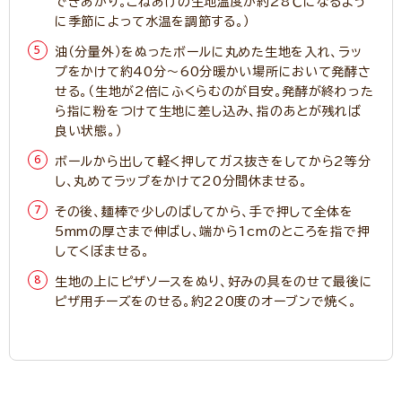
できあがり。こねあげの生地温度が約28℃になるよう
に季節によって水温を調節する。）
油（分量外）をぬったボールに丸めた生地を入れ、ラッ
プをかけて約40分～60分暖かい場所において発酵さ
せる。（生地が2倍にふくらむのが目安。発酵が終わった
ら指に粉をつけて生地に差し込み、指のあとが残れば
良い状態。）
ボールから出して軽く押してガス抜きをしてから2等分
し、丸めてラップをかけて20分間休ませる。
その後、麺棒で少しのばしてから、手で押して全体を
5mmの厚さまで伸ばし、端から1cmのところを指で押
してくぼませる。
生地の上にピザソースをぬり、好みの具をのせて最後に
ピザ用チーズをのせる。約220度のオーブンで焼く。