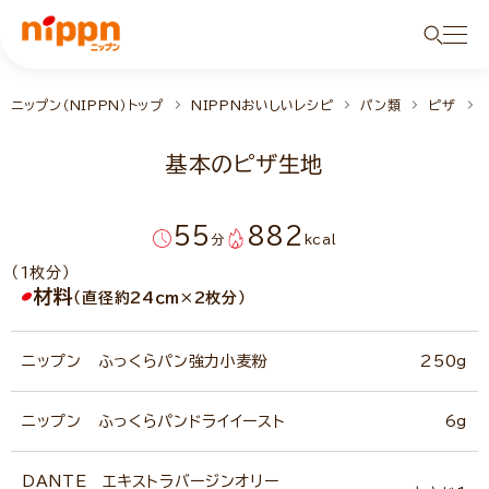
ニップン（NIPPN）トップ
NIPPNおいしいレシピ
パン類
ピザ
基本のピザ生地
55
882
分
kcal
（1枚分）
材料
（直径約24ｃｍ×2枚分）
ニップン ふっくらパン強力小麦粉
250g
ニップン ふっくらパンドライイースト
6g
DANTE エキストラバージンオリー