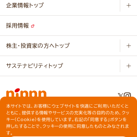
ニップンの
アマニ 業務用サイト
キャンペーン
企業情報トップ
よくあるご質問
ソイルプロブランドサイト
ご挨拶
改善事例
ベジカフェブランドサイト
採用情報
会社概要
家庭用商品のお問合せ
事業紹介
業務用商品のお問合せ
株主・投資家の方へトップ
会社紹介ムービー
IRニュース
経営理念・経営方針・
行動規範・行動指針
サステナビリティトップ
わかる！ニップン
ニップンの歴史
ニップンのサステナビリティ
財務ハイライト
主要関係会社/海外現地法人
基本方針
IR情報
事業場・工場一覧
環境
IRライブラリ
本サイトでは、お客様にウェブサイトを快適にご利用いただくと
プライバシーポリシー
ともに、提供する情報やサービスの充実化等の目的のため、クッ
社会
株主総会・株式関連情報／社債・格付情報
クッキーポリシー
キー（Cookie）を使用しています。右記の「同意する」ボタンを
動作環境について
食育への取り組み
押したすることで、クッキーの使用に同意したものとみなされま
よくいただくご質問
ソーシャルメディアガイドライン
す。
サイトマップ