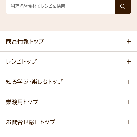
商品情報トップ
常温食品
レシピトップ
冷凍食品
商品から選ぶ
健康食品・他
知る学ぶ・楽しむトップ
料理から選ぶ
商品ブランド
知る学ぶ
作り方動画
新商品・リニューアル商品
業務用トップ
楽しむ
基本のレシピ
通販サイト一覧
商品カテゴリ
ふっくらパンをつくりましょう
みなさまのレシピはこちら
お問合せ窓口トップ
パンフレット一覧
小麦を育てよう
Q & A