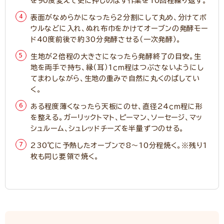
を90度変えて更に押しのばす作業を10回程繰り返す。
表面がなめらかになったら2分割にして丸め、分けてボ
ウルなどに入れ、ぬれ布巾をかけてオーブンの発酵モー
ド40度前後で約30分発酵させる（一次発酵）。
生地が2倍程の大きさになったら発酵終了の目安。生
地を両手で持ち、縁（耳）1ｃｍ程はつぶさないようにし
てまわしながら、生地の重みで自然に丸くのばしてい
く。
ある程度薄くなったら天板にのせ、直径24ｃｍ程に形
を整える。ガーリックトマト、ピーマン、ソーセージ、マッ
シュルーム、シュレッドチーズを半量ずつのせる。
230℃に予熱したオーブンで8～10分程焼く。※残り1
枚も同じ要領で焼く。