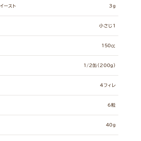
イースト
3ｇ
小さじ1
150㏄
1/2缶（200ｇ）
4フィレ
6粒
40ｇ