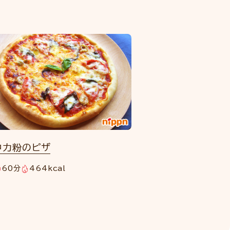
中力粉のピザ
60分
464kcal