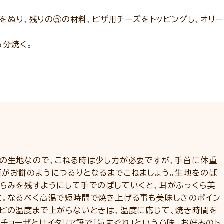
をぬり、残りの⑤の材料、ピザ用チーズをトッピングし、オリー
6分焼く。
めの生地なので、こねる時は少し力が必要ですが、手首に体重
面がお餅のようにつるりとなるまでこねましょう。生地をのば
くらみを残すようにして手でのばしていくと、耳がふっくら美
に。なるべく高温で短時間で焼き上げる事も美味しさのポイン
シピの温度まで上がらないときは、温度に応じて、焼き時間を
チョーザとはイタリア語で「気まぐれ」という意味。お好みのト