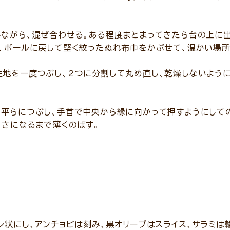
しながら、混ぜ合わせる。ある程度まとまってきたら台の上に
、ボールに戻して堅く絞ったぬれ布巾をかぶせて、温かい場所
生地を一度つぶし、2つに分割して丸め直し、乾燥しないように
、平らにつぶし、手首で中央から縁に向かって押すようにして
きさになるまで薄くのばす。
レ状にし、アンチョビは刻み、黒オリーブはスライス、サラミは