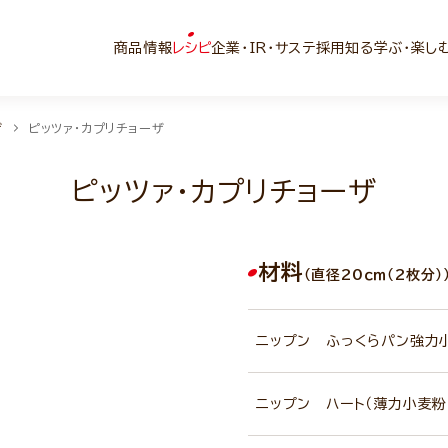
商品情報
レシピ
企業・IR・サステ
採用
知る学ぶ・楽し
ザ
ピッツァ・カプリチョーザ
ピッツァ・カプリチョーザ
材料
（直径20ｃｍ（2枚分）
ニップン ふっくらパン強力
ニップン ハート（薄力小麦粉