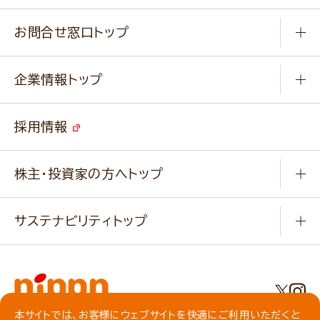
基本のレシピ
通販サイト一覧
商品カテゴリ
ふっくらパンをつくりましょう
みなさまのレシピはこちら
お問合せ窓口トップ
パンフレット一覧
小麦を育てよう
Q & A
ニップンの
アマニ 業務用サイト
キャンペーン
企業情報トップ
よくあるご質問
ソイルプロブランドサイト
ご挨拶
改善事例
ベジカフェブランドサイト
採用情報
会社概要
家庭用商品のお問合せ
事業紹介
業務用商品のお問合せ
株主・投資家の方へトップ
会社紹介ムービー
IRニュース
経営理念・経営方針・
行動規範・行動指針
サステナビリティトップ
わかる！ニップン
ニップンの歴史
ニップンのサステナビリティ
財務ハイライト
主要関係会社/海外現地法人
基本方針
IR情報
事業場・工場一覧
環境
IRライブラリ
本サイトでは、お客様にウェブサイトを快適にご利用いただくと