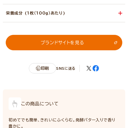
栄養成分 (1枚（100g）あたり)
エネルギー
368kcal
たんぱく質
5.8g
脂質
20.5g
ブランドサイトを見る
炭水化物
40.1g
カリウム
63mg
リン
48mg
印刷
SNSに送る
食塩相当量
0.3g
サンプル品分析による推定値
この商品について
初めてでも簡単、きれいにふくらむ。発酵バター入りで香り
豊かに。