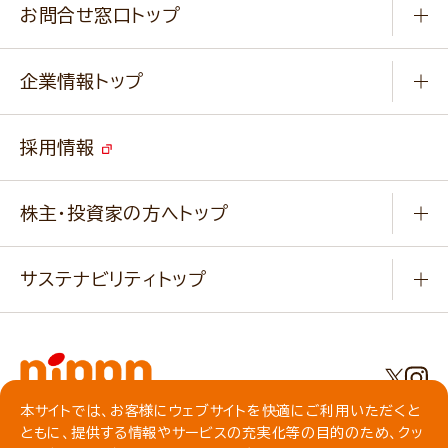
ふっくらパンをつくりましょう
みなさまのレシピはこちら
お問合せ窓口トップ
パンフレット一覧
小麦を育てよう
Q & A
ニップンの
アマニ 業務用サイト
キャンペーン
企業情報トップ
よくあるご質問
ソイルプロブランドサイト
ご挨拶
改善事例
ベジカフェブランドサイト
採用情報
会社概要
家庭用商品のお問合せ
事業紹介
業務用商品のお問合せ
株主・投資家の方へトップ
会社紹介ムービー
IRニュース
経営理念・経営方針・
行動規範・行動指針
サステナビリティトップ
わかる！ニップン
ニップンの歴史
ニップンのサステナビリティ
財務ハイライト
主要関係会社/海外現地法人
基本方針
IR情報
事業場・工場一覧
環境
IRライブラリ
本サイトでは、お客様にウェブサイトを快適にご利用いただくと
プライバシーポリシー
ともに、提供する情報やサービスの充実化等の目的のため、クッ
社会
株主総会・株式関連情報／社債・格付情報