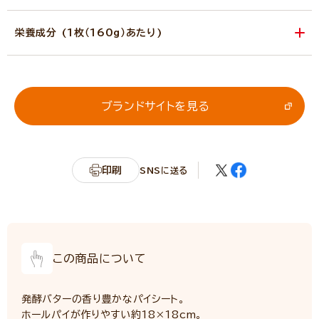
栄養成分 (1枚（160g）あたり)
エネルギー
612kcal
たんぱく質
9.1g
脂質
35.4g
ブランドサイトを見る
炭水化物
64.2g
カリウム
94mg
リン
75mg
印刷
SNSに送る
食塩相当量
0.6g
サンプル品分析による推定値
この商品について
発酵バターの香り豊かなパイシート。
ホールパイが作りやすい約18×18cm。