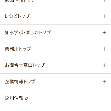
常温食品
レシピトップ
冷凍食品
商品から選ぶ
健康食品・他
知る学ぶ・楽しむトップ
料理から選ぶ
商品ブランド
知る学ぶ
作り方動画
新商品・リニューアル商品
業務用トップ
楽しむ
基本のレシピ
通販サイト一覧
商品カテゴリ
ふっくらパンをつくりましょう
みなさまのレシピはこちら
お問合せ窓口トップ
パンフレット一覧
小麦を育てよう
Q & A
ニップンの
アマニ 業務用サイト
キャンペーン
企業情報トップ
よくあるご質問
ソイルプロブランドサイト
ご挨拶
改善事例
ベジカフェブランドサイト
採用情報
会社概要
家庭用商品のお問合せ