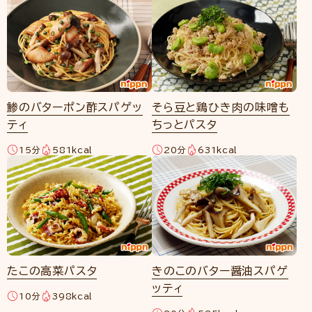
鯵のバターポン酢スパゲッ
そら豆と鶏ひき肉の味噌も
ティ
ちっとパスタ
15分
581kcal
20分
631kcal
たこの高菜パスタ
きのこのバター醤油スパゲ
ッティ
10分
398kcal