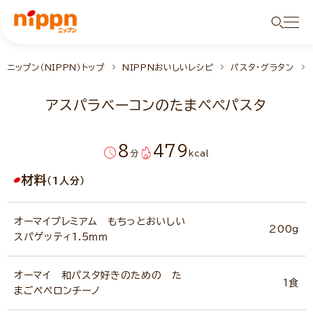
ニップン（NIPPN）トップ
NIPPNおいしいレシピ
パスタ・グラタン
アスパラベーコンのたまペペパスタ
8
479
分
kcal
材料
（1人分）
オーマイプレミアム もちっとおいしい
200g
スパゲッティ1.5ｍｍ
オーマイ 和パスタ好きのための た
1食
まごペペロンチーノ