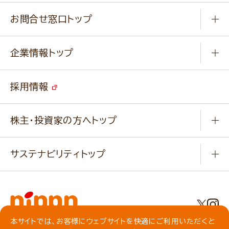
通販サイト一覧
商品カテゴリ
ふっくらパンをつくりましょう
みなさまのレシピはこちら
お問合せ窓口トップ
パンフレット一覧
小麦を育てよう
Q & A
ニップンの
アマニ 業務用サイト
キャンペーン
企業情報トップ
よくあるご質問
ソイルプロブランドサイト
ご挨拶
改善事例
ベジカフェブランドサイト
採用情報
会社概要
家庭用商品のお問合せ
事業紹介
業務用商品のお問合せ
株主・投資家の方へトップ
会社紹介ムービー
IRニュース
経営理念・経営方針・
行動規範・行動指針
サステナビリティトップ
わかる！ニップン
ニップンの歴史
ニップンのサステナビリティ
財務ハイライト
主要関係会社/海外現地法人
基本方針
IR情報
事業場・工場一覧
環境
IRライブラリ
本サイトでは、お客様にウェブサイトを快適にご利用いただくと