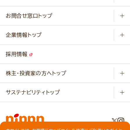
楽しむ
基本のレシピ
通販サイト一覧
商品カテゴリ
ふっくらパンをつくりましょう
みなさまのレシピはこちら
お問合せ窓口トップ
パンフレット一覧
小麦を育てよう
Q & A
ニップンの
アマニ 業務用サイト
キャンペーン
企業情報トップ
よくあるご質問
ソイルプロブランドサイト
ご挨拶
改善事例
ベジカフェブランドサイト
採用情報
会社概要
家庭用商品のお問合せ
事業紹介
業務用商品のお問合せ
株主・投資家の方へトップ
会社紹介ムービー
IRニュース
経営理念・経営方針・
行動規範・行動指針
サステナビリティトップ
わかる！ニップン
ニップンの歴史
ニップンのサステナビリティ
財務ハイライト
主要関係会社/海外現地法人
基本方針
IR情報
事業場・工場一覧
環境
IRライブラリ