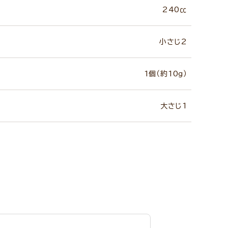
240㏄
小さじ2
1個（約10g）
大さじ1