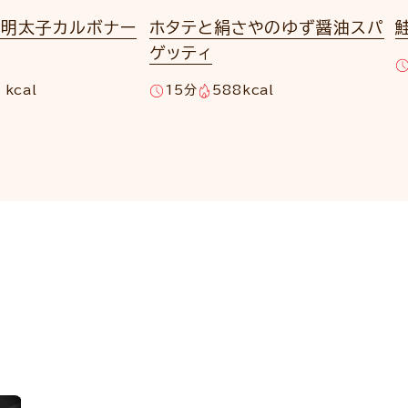
り明太子カルボナー
ホタテと絹さやのゆず醤油スパ
ゲッティ
 kcal
15分
588kcal