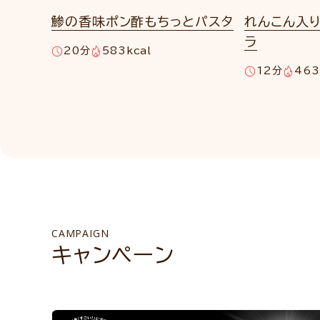
鯵の香味ポン酢もちっとパスタ
れんこん入
ラ
20分
583kcal
12分
463
CAMPAIGN
キャンペーン