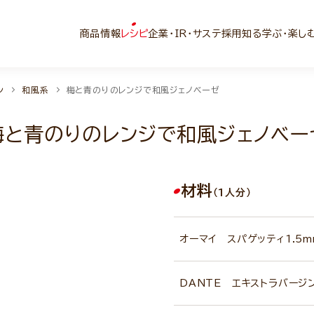
商品情報
レシピ
企業・IR・サステ
採用
知る学ぶ・楽し
ン
和風系
梅と青のりのレンジで和風ジェノベーゼ
梅と青のりのレンジで和風ジェノベー
材料
（1人分）
オーマイ スパゲッティ1.5m
DANTE エキストラバージ