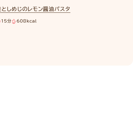
鮭としめじのレモン醤油パスタ
15分
608kcal