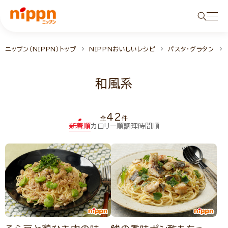
ニップン（NIPPN）トップ
NIPPNおいしいレシピ
パスタ・グラタン
和風系
42
全
件
新着順
カロリー順
調理時間順