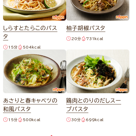
しらすとたらこのパス
柚子胡椒パスタ
タ
20分
731kcal
15分
504kcal
あさりと春キャベツの
鶏肉とのりのだしスー
和風パスタ
プパスタ
15分
500kcal
30分
699kcal