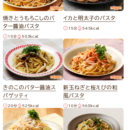
焼きとうもろこしのバ
イカと明太子のパスタ
ター醬油パスタ
15分
545kcal
15分
553kcal
きのこのバター醤油ス
新玉ねぎと桜えびの和
パゲッティ
風パスタ
20分
525kcal
10分
568kcal