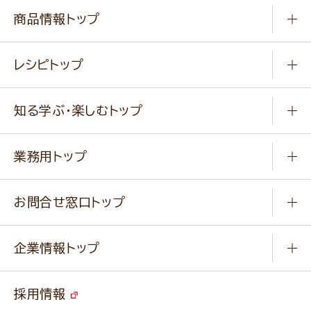
商品情報トップ
常温食品
レシピトップ
冷凍食品
商品から選ぶ
健康食品・他
知る学ぶ・楽しむトップ
料理から選ぶ
商品ブランド
知る学ぶ
作り方動画
新商品・リニューアル商品
業務用トップ
楽しむ
基本のレシピ
通販サイト一覧
商品カテゴリ
ふっくらパンをつくりましょう
みなさまのレシピはこちら
お問合せ窓口トップ
パンフレット一覧
小麦を育てよう
Q & A
ニップンの
アマニ 業務用サイト
キャンペーン
企業情報トップ
よくあるご質問
ソイルプロブランドサイト
ご挨拶
改善事例
ベジカフェブランドサイト
採用情報
会社概要
家庭用商品のお問合せ