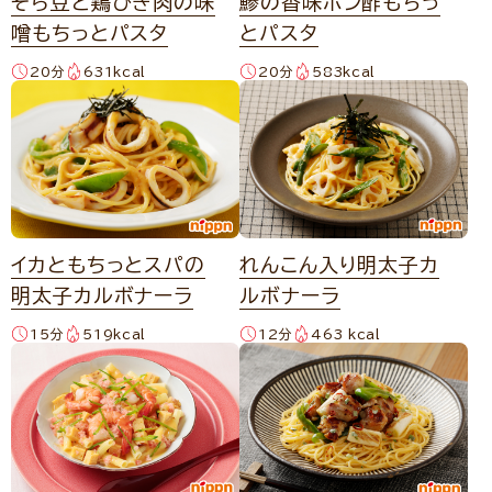
そら豆と鶏ひき肉の味
鯵の香味ポン酢もちっ
噌もちっとパスタ
とパスタ
20分
631kcal
20分
583kcal
イカともちっとスパの
れんこん入り明太子カ
明太子カルボナーラ
ルボナーラ
15分
519kcal
12分
463 kcal