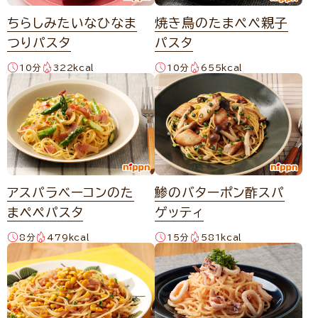
ちらしみたいなひなま
焼き鳥のたまぺぺ親子
つりパスタ
パスタ
10分
322kcal
10分
655kcal
アスパラベーコンのた
鯵のバターポン酢スパ
まペペパスタ
ゲッティ
8分
479kcal
15分
581kcal