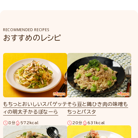
RECOMMENDED RECIPES
おすすめのレシピ
もちっとおいしいスパゲッテ
そら豆と鶏ひき肉の味噌も
ィの明太子かるぼなーら
ちっとパスタ
8分
572kcal
20分
631kcal