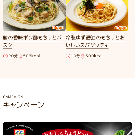
鯵の香味ポン酢もちっとパ
冷製ゆず醤油のもちっとお
スタ
いしいスパゲッティ
20分
583kcal
10分
500kcal
CAMPAIGN
キャンペーン