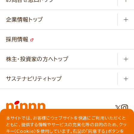
パンフレット一覧
小麦を育てよう
Q & A
ニップンの
アマニ 業務用サイト
キャンペーン
企業情報トップ
よくあるご質問
ソイルプロブランドサイト
ご挨拶
改善事例
ベジカフェブランドサイト
採用情報
会社概要
家庭用商品のお問合せ
事業紹介
業務用商品のお問合せ
株主・投資家の方へトップ
会社紹介ムービー
IRニュース
経営理念・経営方針・
行動規範・行動指針
サステナビリティトップ
わかる！ニップン
ニップンの歴史
ニップンのサステナビリティ
財務ハイライト
主要関係会社/海外現地法人
基本方針
IR情報
事業場・工場一覧
環境
IRライブラリ
本サイトでは、お客様にウェブサイトを快適にご利用いただくと
プライバシーポリシー
ともに、提供する情報やサービスの充実化等の目的のため、クッ
社会
株主総会・株式関連情報／社債・格付情報
クッキーポリシー
キー（Cookie）を使用しています。右記の「同意する」ボタンを