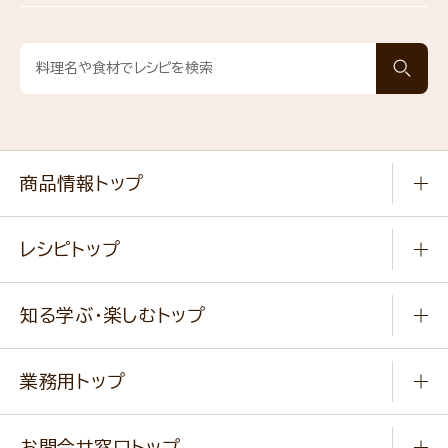
商品情報トップ
常温食品
レシピトップ
冷凍食品
商品から選ぶ
健康食品・他
知る学ぶ・楽しむトップ
料理から選ぶ
商品ブランド
知る学ぶ
作り方動画
新商品・リニューアル商品
業務用トップ
楽しむ
基本のレシピ
通販サイト一覧
商品カテゴリ
ふっくらパンをつくりましょう
みなさまのレシピはこちら
お問合せ窓口トップ