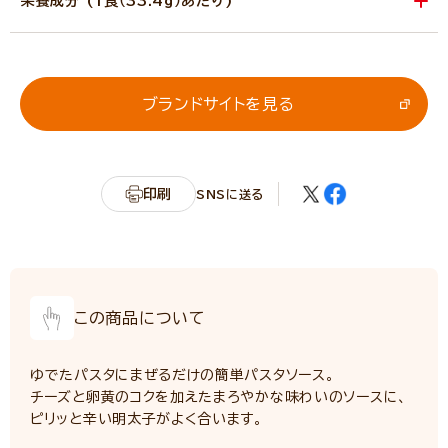
栄養成分 (1食（33.4g）あたり)
エネルギー
132kcal
たんぱく質
1.4g
脂質
12.5g
ブランドサイトを見る
炭水化物
3.4g
カリウム
41.1mg
リン
31.1mg
印刷
SNSに送る
食塩相当量
2.9g
サンプル品分析による推定値
（詳細「ニップン栄養情報サイト」へ）
この商品について
ゆでたパスタにまぜるだけの簡単パスタソース。
チーズと卵黄のコクを加えたまろやかな味わいのソースに、
ピリッと辛い明太子がよく合います。