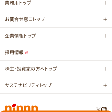
新商品・リニューアル商品
業務用トップ
楽しむ
基本のレシピ
通販サイト一覧
商品カテゴリ
ふっくらパンをつくりましょう
みなさまのレシピはこちら
お問合せ窓口トップ
パンフレット一覧
小麦を育てよう
Q & A
ニップンの
アマニ 業務用サイト
キャンペーン
企業情報トップ
よくあるご質問
ソイルプロブランドサイト
ご挨拶
改善事例
ベジカフェブランドサイト
採用情報
会社概要
家庭用商品のお問合せ
事業紹介
業務用商品のお問合せ
株主・投資家の方へトップ
会社紹介ムービー
IRニュース
経営理念・経営方針・
行動規範・行動指針
サステナビリティトップ
わかる！ニップン
ニップンの歴史
ニップンのサステナビリティ
財務ハイライト
主要関係会社/海外現地法人
基本方針
IR情報
事業場・工場一覧