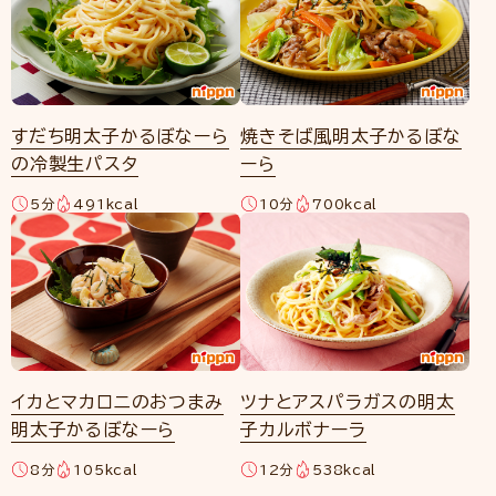
すだち明太子かるぼなーら
焼きそば風明太子かるぼな
の冷製生パスタ
ーら
5分
491kcal
10分
700kcal
イカとマカロニのおつまみ
ツナとアスパラガスの明太
明太子かるぼなーら
子カルボナーラ
8分
105kcal
12分
538kcal