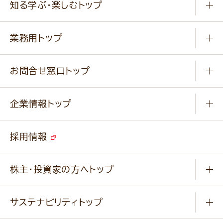
知る学ぶ・楽しむトップ
料理から選ぶ
商品ブランド
知る学ぶ
作り方動画
新商品・リニューアル商品
業務用トップ
楽しむ
基本のレシピ
通販サイト一覧
商品カテゴリ
ふっくらパンをつくりましょう
みなさまのレシピはこちら
お問合せ窓口トップ
パンフレット一覧
小麦を育てよう
Q & A
ニップンの
アマニ 業務用サイト
キャンペーン
企業情報トップ
よくあるご質問
ソイルプロブランドサイト
ご挨拶
改善事例
ベジカフェブランドサイト
採用情報
会社概要
家庭用商品のお問合せ
事業紹介
業務用商品のお問合せ
株主・投資家の方へトップ
会社紹介ムービー
IRニュース
経営理念・経営方針・
行動規範・行動指針
サステナビリティトップ
わかる！ニップン
ニップンの歴史