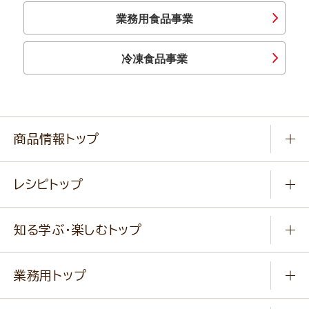
業務用食品事業
冷凍食品事業
商品情報トップ
常温食品
レシピトップ
冷凍食品
商品から選ぶ
健康食品・他
知る学ぶ・楽しむトップ
料理から選ぶ
商品ブランド
知る学ぶ
作り方動画
新商品・リニューアル商品
業務用トップ
楽しむ
基本のレシピ
通販サイト一覧
商品カテゴリ