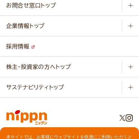
ふっくらパンをつくりましょう
みなさまのレシピはこちら
お問合せ窓口トップ
パンフレット一覧
小麦を育てよう
Q & A
ニップンの
アマニ 業務用サイト
キャンペーン
企業情報トップ
よくあるご質問
ソイルプロブランドサイト
ご挨拶
改善事例
ベジカフェブランドサイト
採用情報
会社概要
家庭用商品のお問合せ
事業紹介
業務用商品のお問合せ
株主・投資家の方へトップ
会社紹介ムービー
IRニュース
経営理念・経営方針・
行動規範・行動指針
サステナビリティトップ
わかる！ニップン
ニップンの歴史
ニップンのサステナビリティ
財務ハイライト
主要関係会社/海外現地法人
基本方針
IR情報
事業場・工場一覧
環境
IRライブラリ
プライバシーポリシー
社会
本サイトでは、お客様にウェブサイトを快適にご利用いただくと
株主総会・株式関連情報／社債・格付情報