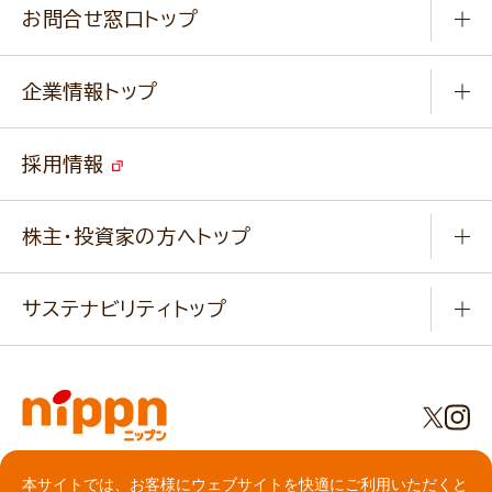
ふっくらパンをつくりましょう
みなさまのレシピはこちら
お問合せ窓口トップ
パンフレット一覧
小麦を育てよう
Q & A
ニップンの
アマニ 業務用サイト
キャンペーン
企業情報トップ
よくあるご質問
ソイルプロブランドサイト
ご挨拶
改善事例
ベジカフェブランドサイト
採用情報
会社概要
家庭用商品のお問合せ
事業紹介
業務用商品のお問合せ
株主・投資家の方へトップ
会社紹介ムービー
IRニュース
経営理念・経営方針・
行動規範・行動指針
サステナビリティトップ
わかる！ニップン
ニップンの歴史
ニップンのサステナビリティ
財務ハイライト
主要関係会社/海外現地法人
基本方針
IR情報
事業場・工場一覧
環境
IRライブラリ
プライバシーポリシー
社会
本サイトでは、お客様にウェブサイトを快適にご利用いただくと
株主総会・株式関連情報／社債・格付情報