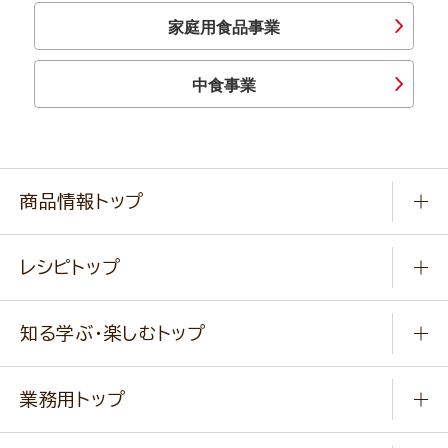
家庭用食品事業
中食事業
商品情報トップ
常温食品
レシピトップ
冷凍食品
商品から選ぶ
健康食品・他
知る学ぶ・楽しむトップ
料理から選ぶ
商品ブランド
知る学ぶ
作り方動画
新商品・リニューアル商品
業務用トップ
楽しむ
基本のレシピ
通販サイト一覧
商品カテゴリ