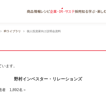
商品情報
レシピ
企業・IR・サステ
採用
知る学ぶ・楽し
IRライブラリ
個人投資家向け説明会資料
ています。
ミナー 野村インベスター・リレーションズ
 1,892名＞