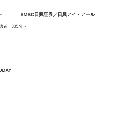
セミナー SMBC日興証券／日興アイ・アール
者 335名＞
ODAY