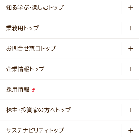
商品から選ぶ
健康食品・他
知る学ぶ・楽しむトップ
料理から選ぶ
商品ブランド
知る学ぶ
作り方動画
新商品・リニューアル商品
業務用トップ
楽しむ
基本のレシピ
通販サイト一覧
商品カテゴリ
ふっくらパンをつくりましょう
みなさまのレシピはこちら
お問合せ窓口トップ
パンフレット一覧
小麦を育てよう
Q & A
ニップンの
アマニ 業務用サイト
キャンペーン
企業情報トップ
よくあるご質問
ソイルプロブランドサイト
ご挨拶
改善事例
ベジカフェブランドサイト
採用情報
会社概要
家庭用商品のお問合せ
事業紹介
業務用商品のお問合せ
株主・投資家の方へトップ
会社紹介ムービー
IRニュース
経営理念・経営方針・
行動規範・行動指針
サステナビリティトップ
わかる！ニップン