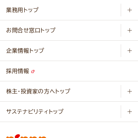
知る学ぶ
作り方動画
新商品・リニューアル商品
業務用トップ
楽しむ
基本のレシピ
通販サイト一覧
商品カテゴリ
ふっくらパンをつくりましょう
みなさまのレシピはこちら
お問合せ窓口トップ
パンフレット一覧
小麦を育てよう
Q & A
ニップンの
アマニ 業務用サイト
キャンペーン
企業情報トップ
よくあるご質問
ソイルプロブランドサイト
ご挨拶
改善事例
ベジカフェブランドサイト
採用情報
会社概要
家庭用商品のお問合せ
事業紹介
業務用商品のお問合せ
株主・投資家の方へトップ
会社紹介ムービー
IRニュース
経営理念・経営方針・
行動規範・行動指針
サステナビリティトップ
わかる！ニップン
ニップンの歴史
ニップンのサステナビリティ
財務ハイライト
主要関係会社/海外現地法人
基本方針