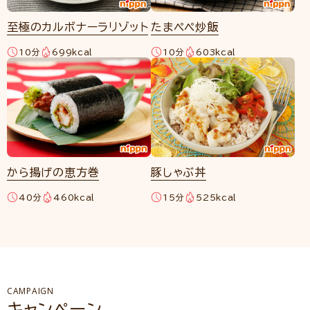
至極のカルボナーラリゾット
たまペペ炒飯
10分
699kcal
10分
603kcal
から揚げの恵方巻
豚しゃぶ丼
40分
460kcal
15分
525kcal
CAMPAIGN
キャンペーン