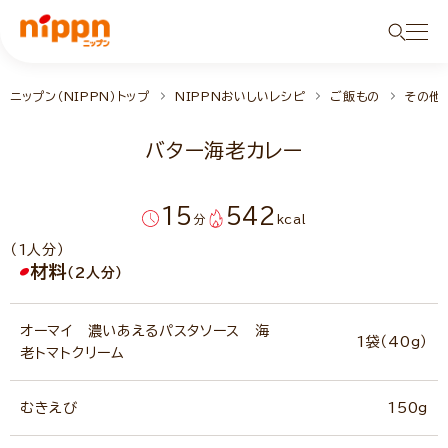
ニップン（NIPPN）トップ
NIPPNおいしいレシピ
ご飯もの
その他
バター海老カレー
15
542
分
kcal
（1人分）
材料
（2人分）
オーマイ 濃いあえるパスタソース 海
1袋（40g）
老トマトクリーム
むきえび
150g