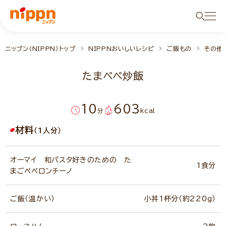
ニップン（NIPPN）トップ
NIPPNおいしいレシピ
ご飯もの
その他
たまペペ炒飯
10
603
分
kcal
材料
（1人分）
オーマイ 和パスタ好きのための た
1食分
まごペペロンチーノ
ご飯（温かい）
小丼1杯分（約220g）