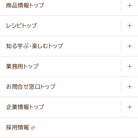
商品情報トップ
常温食品
レシピトップ
冷凍食品
商品から選ぶ
健康食品・他
知る学ぶ・楽しむトップ
料理から選ぶ
商品ブランド
知る学ぶ
作り方動画
新商品・リニューアル商品
業務用トップ
楽しむ
基本のレシピ
通販サイト一覧
商品カテゴリ
ふっくらパンをつくりましょう
みなさまのレシピはこちら
お問合せ窓口トップ
パンフレット一覧
小麦を育てよう
Q & A
ニップンの
アマニ 業務用サイト
キャンペーン
企業情報トップ
よくあるご質問
ソイルプロブランドサイト
ご挨拶
改善事例
ベジカフェブランドサイト
採用情報
会社概要
家庭用商品のお問合せ