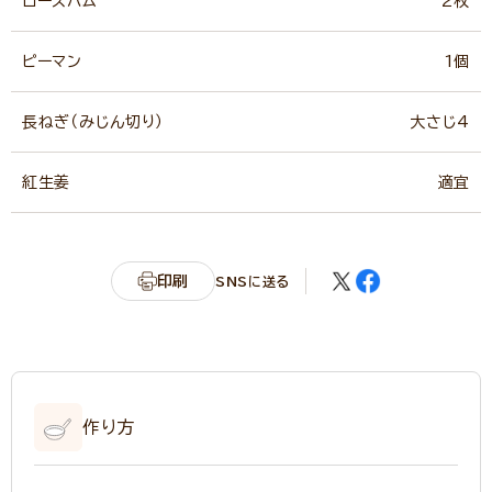
ロースハム
2枚
ピーマン
1個
長ねぎ（みじん切り）
大さじ4
紅生姜
適宜
印刷
SNSに送る
作り方