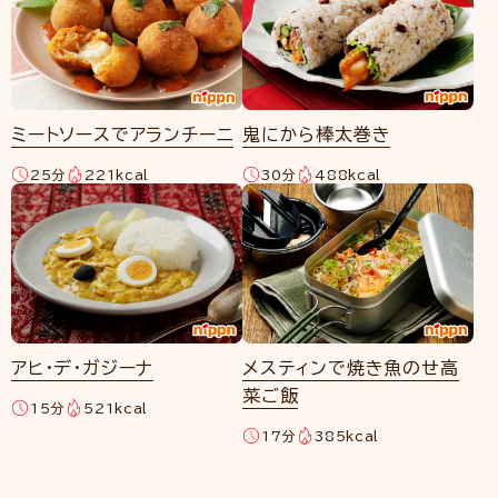
ミートソースでアランチーニ
鬼にから棒太巻き
25分
221kcal
30分
488kcal
アヒ・デ・ガジーナ
メスティンで焼き魚のせ高
菜ご飯
15分
521kcal
17分
385kcal