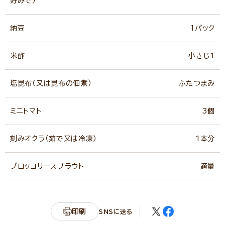
好みで）
納豆
1パック
米酢
小さじ1
塩昆布（又は昆布の佃煮）
ふたつまみ
ミニトマト
3個
刻みオクラ（茹で又は冷凍）
1本分
ブロッコリースプラウト
適量
印刷
SNSに送る