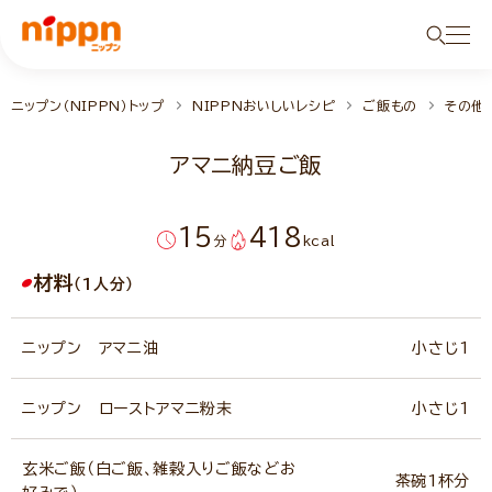
ニップン（NIPPN）トップ
NIPPNおいしいレシピ
ご飯もの
その他
アマニ納豆ご飯
15
418
分
kcal
材料
（1人分）
ニップン アマニ油
小さじ1
ニップン ローストアマニ粉末
小さじ1
玄米ご飯（白ご飯、雑穀入りご飯などお
茶碗1杯分