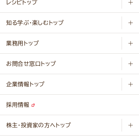
レシピトップ
冷凍食品
商品から選ぶ
健康食品・他
知る学ぶ・楽しむトップ
料理から選ぶ
商品ブランド
知る学ぶ
作り方動画
新商品・リニューアル商品
業務用トップ
楽しむ
基本のレシピ
通販サイト一覧
商品カテゴリ
ふっくらパンをつくりましょう
みなさまのレシピはこちら
お問合せ窓口トップ
パンフレット一覧
小麦を育てよう
Q & A
ニップンの
アマニ 業務用サイト
キャンペーン
企業情報トップ
よくあるご質問
ソイルプロブランドサイト
ご挨拶
改善事例
ベジカフェブランドサイト
採用情報
会社概要
家庭用商品のお問合せ
事業紹介
業務用商品のお問合せ
株主・投資家の方へトップ
会社紹介ムービー