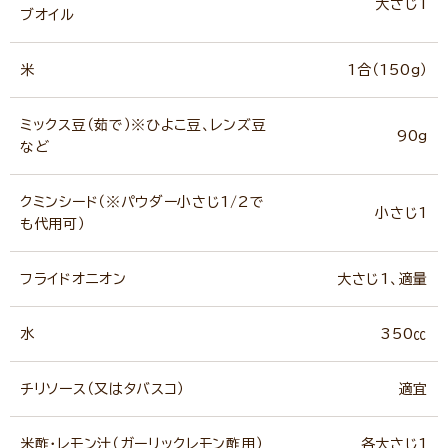
大さじ1
ブオイル
米
1合（150g）
ミックス豆（茹で）※ひよこ豆、レンズ豆
90g
など
クミンシード（※パウダー小さじ1/2で
小さじ1
も代用可）
フライドオニオン
大さじ1、適量
水
350㏄
チリソース（又はタバスコ）
適宜
米酢・レモン汁（ガーリックレモン酢用）
各大さじ1