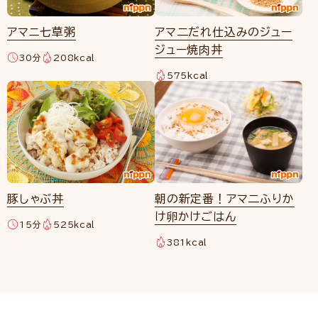
アマニ七草粥
アマ二だれ仕込みのジュー
ジュー焼肉丼
30分
208kcal
575kcal
豚しゃぶ丼
朝の新定番！アマ二ふりか
け卵かけごはん
15分
525kcal
381kcal