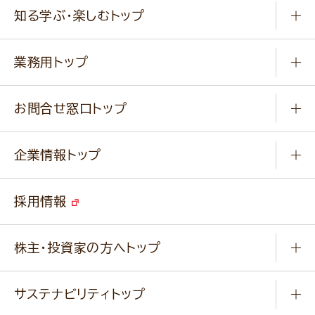
商品から選ぶ
健康食品・他
知る学ぶ・楽しむトップ
料理から選ぶ
商品ブランド
知る学ぶ
作り方動画
新商品・リニューアル商品
業務用トップ
楽しむ
基本のレシピ
通販サイト一覧
商品カテゴリ
ふっくらパンをつくりましょう
みなさまのレシピはこちら
お問合せ窓口トップ
パンフレット一覧
小麦を育てよう
Q & A
ニップンの
アマニ 業務用サイト
キャンペーン
企業情報トップ
よくあるご質問
ソイルプロブランドサイト
ご挨拶
改善事例
ベジカフェブランドサイト
採用情報
会社概要
家庭用商品のお問合せ
事業紹介
業務用商品のお問合せ
株主・投資家の方へトップ
会社紹介ムービー
IRニュース
経営理念・経営方針・
行動規範・行動指針
サステナビリティトップ
わかる！ニップン