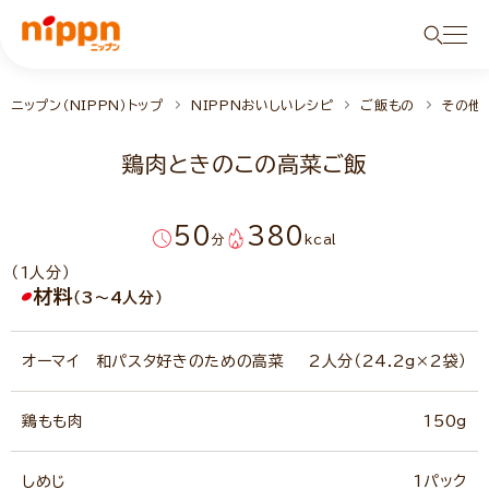
ニップン（NIPPN）トップ
NIPPNおいしいレシピ
ご飯もの
その他
鶏肉ときのこの高菜ご飯
50
380
分
kcal
（1人分）
材料
（3～4人分）
オーマイ 和パスタ好きのための高菜
2人分（24.2g×2袋）
鶏もも肉
150g
しめじ
1パック