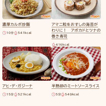
濃厚カルボ炒飯
アマ二粒をおすしの海苔が
わりに！ アボカドとツナの
10分
541kcal
巻き寿司
416kcal
アヒ・デ・ガジーナ
半熟卵のミートソースライス
15分
521kcal
5分
549kcal