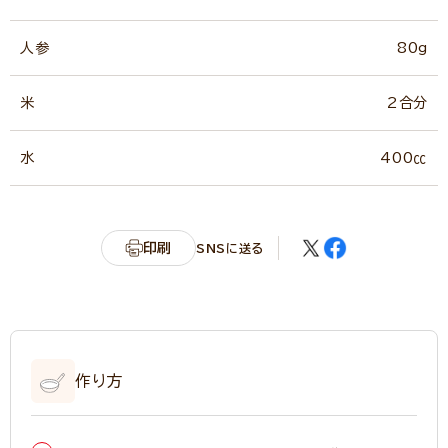
人参
80g
米
2合分
水
400㏄
印刷
SNSに送る
作り方