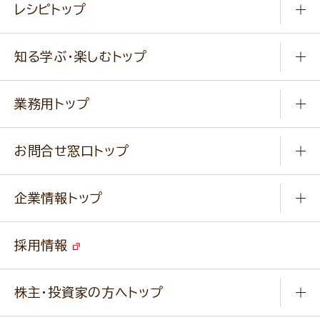
レシピトップ
冷凍食品
商品から選ぶ
健康食品・他
知る学ぶ・楽しむトップ
料理から選ぶ
商品ブランド
知る学ぶ
作り方動画
新商品・リニューアル商品
業務用トップ
楽しむ
基本のレシピ
通販サイト一覧
商品カテゴリ
ふっくらパンをつくりましょう
みなさまのレシピはこちら
お問合せ窓口トップ
パンフレット一覧
小麦を育てよう
Q & A
ニップンの
アマニ 業務用サイト
キャンペーン
企業情報トップ
よくあるご質問
ソイルプロブランドサイト
ご挨拶
改善事例
ベジカフェブランドサイト
採用情報
会社概要
家庭用商品のお問合せ
事業紹介
業務用商品のお問合せ
株主・投資家の方へトップ
会社紹介ムービー