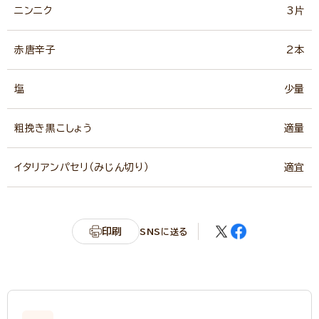
ニンニク
3片
赤唐辛子
2本
塩
少量
粗挽き黒こしょう
適量
イタリアンパセリ（みじん切り）
適宜
印刷
SNSに送る