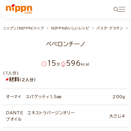
ニップン（NIPPN）トップ
NIPPNおいしいレシピ
パスタ・グラタン
ペペロンチーノ
15
596
分
kcal
(1人分)
材料
（2人分）
オーマイ スパゲッティ1.5㎜
200ｇ
DANTE エキストラバージンオリー
大さじ4
ブオイル