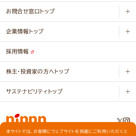
通販サイト一覧
商品カテゴリ
ふっくらパンをつくりましょう
みなさまのレシピはこちら
お問合せ窓口トップ
パンフレット一覧
小麦を育てよう
Q & A
ニップンの
アマニ 業務用サイト
キャンペーン
企業情報トップ
よくあるご質問
ソイルプロブランドサイト
ご挨拶
改善事例
ベジカフェブランドサイト
採用情報
会社概要
家庭用商品のお問合せ
事業紹介
業務用商品のお問合せ
株主・投資家の方へトップ
会社紹介ムービー
IRニュース
経営理念・経営方針・
行動規範・行動指針
サステナビリティトップ
わかる！ニップン
ニップンの歴史
ニップンのサステナビリティ
財務ハイライト
主要関係会社/海外現地法人
基本方針
IR情報
事業場・工場一覧
環境
IRライブラリ
本サイトでは、お客様にウェブサイトを快適にご利用いただくと