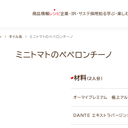
商品情報
レシピ
企業・IR・サステ
採用
知る学ぶ・楽し
ン
オイル系
ミニトマトのペペロンチーノ
ミニトマトのペペロンチーノ
材料
（2人分）
オーマイプレミアム 極上アル
DANTE エキストラバージ