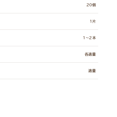
20個
1片
1～2本
各適量
適量