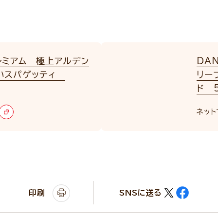
レミアム 極上アルデン
DA
いスパゲッティ
リー
ド 5
ネット
印刷
SNSに送る