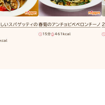
いしいスパゲッティの
春菊のアンチョビペペロンチーノ
15分
461kcal
kcal