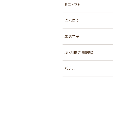
ミニトマト
にんにく
赤唐辛子
塩・粗挽き黒胡椒
バジル