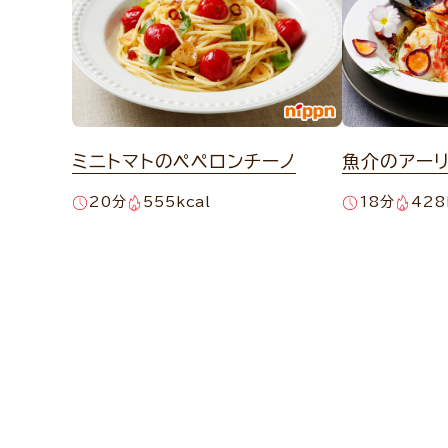
ミニトマトのペペロンチーノ
魚介のアー
20分
555kcal
18分
428