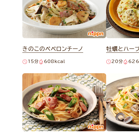
きのこのペペロンチーノ
牡蠣とハー
15分
608kcal
20分
626