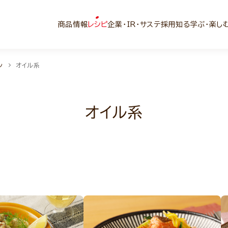
商品情報
レシピ
企業・IR・サステ
採用
知る学ぶ・楽し
ン
オイル系
オイル系