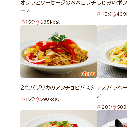
オクラとソーセージのペペロンチ
しじみのボン
ーノ
15分
499
15分
635kcal
2色パプリカのアンチョビパスタ
アスパラベ
ノ
15分
590kcal
20分
588