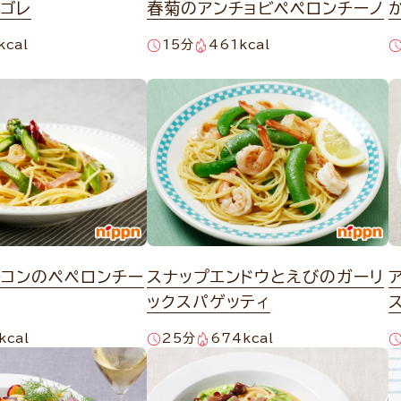
ゴレ
春菊のアンチョビペペロンチーノ
kcal
15分
461kcal
ーコンのペペロンチー
スナップエンドウとえびのガーリ
ックスパゲッティ
kcal
25分
674kcal