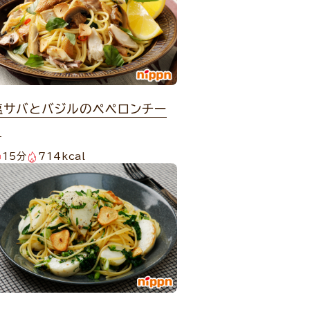
塩サバとバジルのペペロンチー
ノ
15分
714kcal