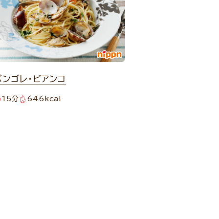
ボンゴレ・ビアンコ
15分
646kcal