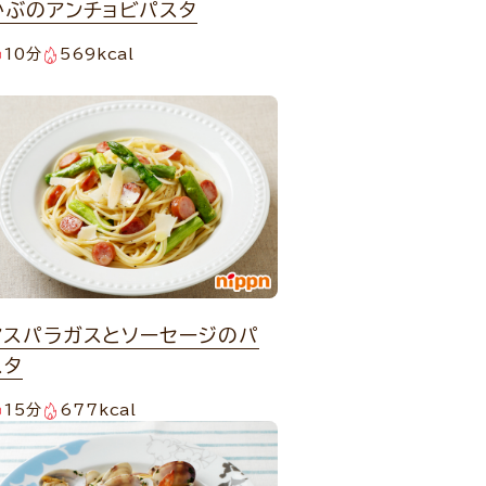
かぶのアンチョビパスタ
10分
569kcal
アスパラガスとソーセージのパ
スタ
15分
677kcal