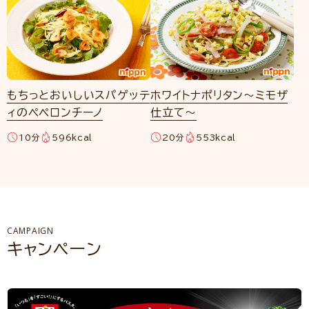
もちっとおいしいスパゲッテ
ホワイトナポリタン～ミモザ
ィのペペロンチーノ
仕立て～
10分
596kcal
20分
553kcal
CAMPAIGN
キャンペーン