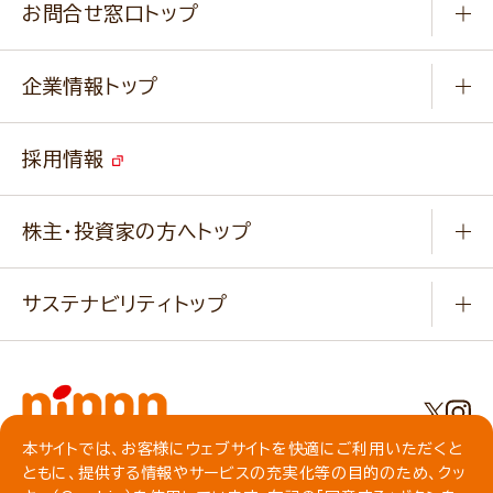
ふっくらパンをつくりましょう
みなさまのレシピはこちら
お問合せ窓口トップ
パンフレット一覧
小麦を育てよう
Q & A
ニップンの
アマニ 業務用サイト
キャンペーン
企業情報トップ
よくあるご質問
ソイルプロブランドサイト
ご挨拶
改善事例
ベジカフェブランドサイト
採用情報
会社概要
家庭用商品のお問合せ
事業紹介
業務用商品のお問合せ
株主・投資家の方へトップ
会社紹介ムービー
IRニュース
経営理念・経営方針・
行動規範・行動指針
サステナビリティトップ
わかる！ニップン
ニップンの歴史
ニップンのサステナビリティ
財務ハイライト
主要関係会社/海外現地法人
基本方針
IR情報
事業場・工場一覧
環境
IRライブラリ
本サイトでは、お客様にウェブサイトを快適にご利用いただくと
プライバシーポリシー
ともに、提供する情報やサービスの充実化等の目的のため、クッ
社会
株主総会・株式関連情報／社債・格付情報
クッキーポリシー