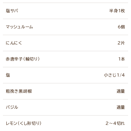
塩サバ
半身1枚
マッシュルーム
6個
にんにく
2片
赤唐辛子（輪切り）
1本
塩
小さじ1/4
粗挽き黒胡椒
適量
バジル
適量
レモン（くし形切り）
2～4切れ