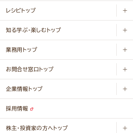
常温食品
レシピトップ
冷凍食品
商品から選ぶ
健康食品・他
知る学ぶ・楽しむトップ
料理から選ぶ
商品ブランド
知る学ぶ
作り方動画
新商品・リニューアル商品
業務用トップ
楽しむ
基本のレシピ
通販サイト一覧
商品カテゴリ
ふっくらパンをつくりましょう
みなさまのレシピはこちら
お問合せ窓口トップ
パンフレット一覧
小麦を育てよう
Q & A
ニップンの
アマニ 業務用サイト
キャンペーン
企業情報トップ
よくあるご質問
ソイルプロブランドサイト
ご挨拶
改善事例
ベジカフェブランドサイト
採用情報
会社概要
家庭用商品のお問合せ
事業紹介
業務用商品のお問合せ
株主・投資家の方へトップ