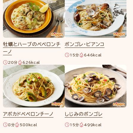
牡蠣とハーブのペペロンチ
ボンゴレ・ビアンコ
ーノ
15分
646kcal
20分
626kcal
アボカドペペロンチーノ
しじみのボンゴレ
8分
580kcal
15分
499kcal