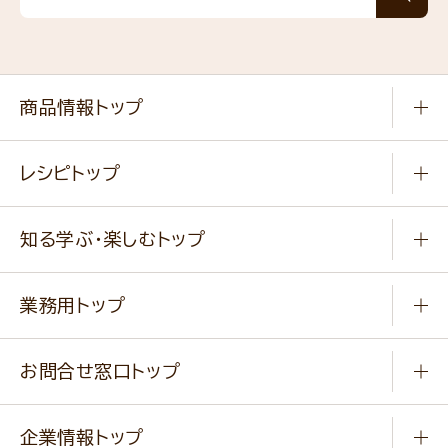
商品情報トップ
常温食品
レシピトップ
冷凍食品
商品から選ぶ
健康食品・他
知る学ぶ・楽しむトップ
料理から選ぶ
商品ブランド
知る学ぶ
作り方動画
新商品・リニューアル商品
業務用トップ
楽しむ
基本のレシピ
通販サイト一覧
商品カテゴリ
ふっくらパンをつくりましょう
みなさまのレシピはこちら
お問合せ窓口トップ
パンフレット一覧
小麦を育てよう
Q & A
ニップンの
アマニ 業務用サイト
キャンペーン
企業情報トップ