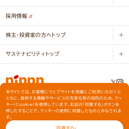
よくあるご質問
ソイルプロブランドサイト
ご挨拶
改善事例
ベジカフェブランドサイト
採用情報
会社概要
家庭用商品のお問合せ
事業紹介
業務用商品のお問合せ
株主・投資家の方へトップ
会社紹介ムービー
IRニュース
経営理念・経営方針・
行動規範・行動指針
サステナビリティトップ
わかる！ニップン
ニップンの歴史
ニップンのサステナビリティ
財務ハイライト
主要関係会社/海外現地法人
基本方針
IR情報
事業場・工場一覧
環境
IRライブラリ
本サイトでは、お客様にウェブサイトを快適にご利用いただくと
プライバシーポリシー
ともに、提供する情報やサービスの充実化等の目的のため、クッ
社会
株主総会・株式関連情報／社債・格付情報
クッキーポリシー
キー（Cookie）を使用しています。右記の「同意する」ボタンを
動作環境について
食育への取り組み
押したすることで、クッキーの使用に同意したものとみなされま
よくいただくご質問
ソーシャルメディアガイドライン
す。
サイトマップ
同意する