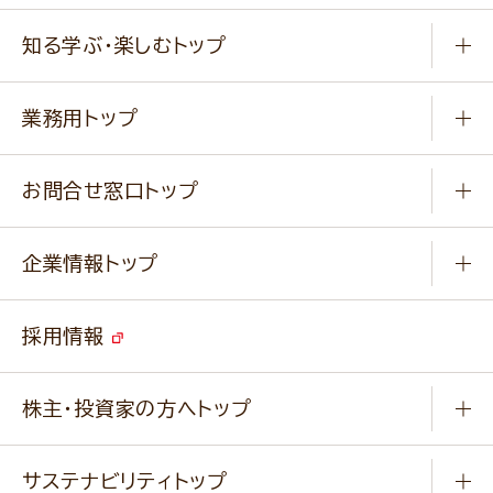
商品から選ぶ
健康食品・他
知る学ぶ・楽しむトップ
料理から選ぶ
商品ブランド
知る学ぶ
作り方動画
新商品・リニューアル商品
業務用トップ
楽しむ
基本のレシピ
通販サイト一覧
商品カテゴリ
ふっくらパンをつくりましょう
みなさまのレシピはこちら
お問合せ窓口トップ
パンフレット一覧
小麦を育てよう
Q & A
ニップンの
アマニ 業務用サイト
キャンペーン
企業情報トップ
よくあるご質問
ソイルプロブランドサイト
ご挨拶
改善事例
ベジカフェブランドサイト
採用情報
会社概要
家庭用商品のお問合せ
事業紹介
業務用商品のお問合せ
株主・投資家の方へトップ
会社紹介ムービー
IRニュース
経営理念・経営方針・
行動規範・行動指針
サステナビリティトップ