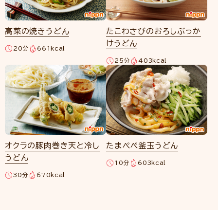
高菜の焼きうどん
たこわさびのおろしぶっか
けうどん
20分
661kcal
25分
403kcal
オクラの豚肉巻き天と冷し
たまぺぺ釜玉うどん
うどん
10分
603kcal
30分
670kcal