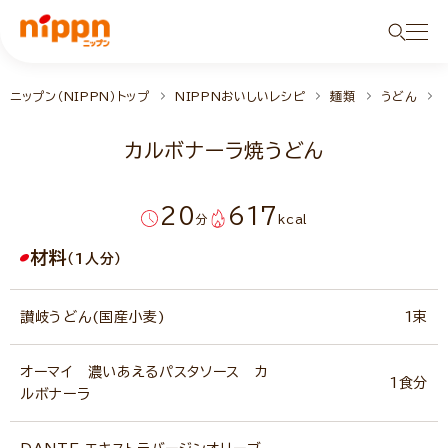
ニップン（NIPPN）トップ
NIPPNおいしいレシピ
麺類
うどん
カルボナーラ焼うどん
20
617
分
kcal
材料
（1人分）
讃岐うどん(国産小麦)
1束
オーマイ 濃いあえるパスタソース カ
1食分
ルボナーラ