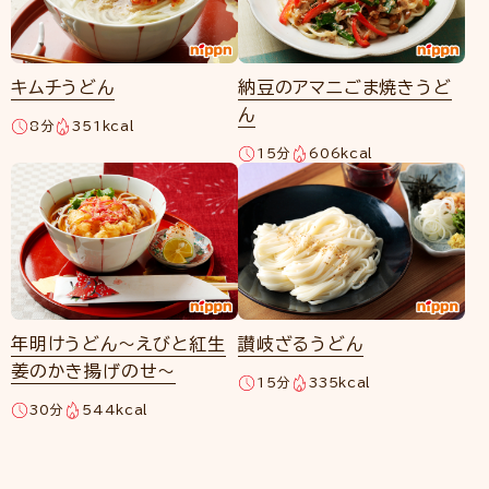
キムチうどん
納豆のアマニごま焼きうど
ん
8分
351kcal
15分
606kcal
年明けうどん～えびと紅生
讃岐ざるうどん
姜のかき揚げのせ～
15分
335kcal
30分
544kcal