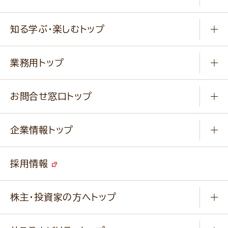
冷凍食品
商品から選ぶ
健康食品・他
知る学ぶ・楽しむトップ
料理から選ぶ
商品ブランド
知る学ぶ
作り方動画
新商品・リニューアル商品
業務用トップ
楽しむ
基本のレシピ
通販サイト一覧
商品カテゴリ
ふっくらパンをつくりましょう
みなさまのレシピはこちら
お問合せ窓口トップ
パンフレット一覧
小麦を育てよう
Q & A
ニップンの
アマニ 業務用サイト
キャンペーン
企業情報トップ
よくあるご質問
ソイルプロブランドサイト
ご挨拶
改善事例
ベジカフェブランドサイト
採用情報
会社概要
家庭用商品のお問合せ
事業紹介
業務用商品のお問合せ
株主・投資家の方へトップ
会社紹介ムービー
IRニュース
経営理念・経営方針・
行動規範・行動指針