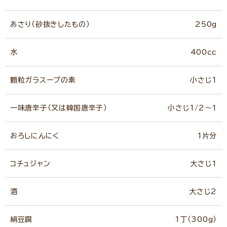
あさり（砂抜きしたもの）
250g
水
400cc
顆粒ガラスープの素
小さじ1
一味唐辛子（又は韓国唐辛子）
小さじ1/2～1
おろしにんにく
1片分
コチュジャン
大さじ1
酒
大さじ2
絹豆腐
1丁（300g）