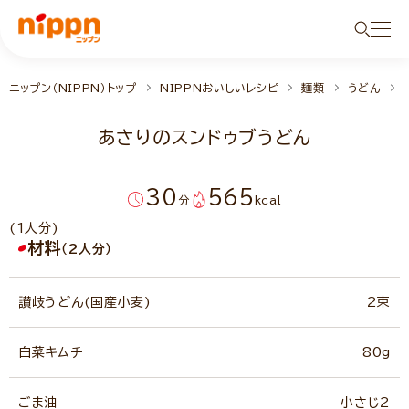
ニップン（NIPPN）トップ
NIPPNおいしいレシピ
麺類
うどん
あさりのスンドゥブうどん
30
565
分
kcal
(1人分)
材料
（2人分）
讃岐うどん(国産小麦)
2束
白菜キムチ
80g
ごま油
小さじ2