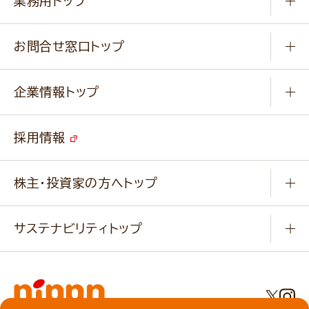
業務用トップ
楽しむ
基本のレシピ
通販サイト一覧
商品カテゴリ
ふっくらパンをつくりましょう
みなさまのレシピはこちら
お問合せ窓口トップ
パンフレット一覧
小麦を育てよう
Q & A
ニップンの
アマニ 業務用サイト
キャンペーン
企業情報トップ
よくあるご質問
ソイルプロブランドサイト
ご挨拶
改善事例
ベジカフェブランドサイト
採用情報
会社概要
家庭用商品のお問合せ
事業紹介
業務用商品のお問合せ
株主・投資家の方へトップ
会社紹介ムービー
IRニュース
経営理念・経営方針・
行動規範・行動指針
サステナビリティトップ
わかる！ニップン
ニップンの歴史
ニップンのサステナビリティ
財務ハイライト
主要関係会社/海外現地法人
基本方針
IR情報
事業場・工場一覧