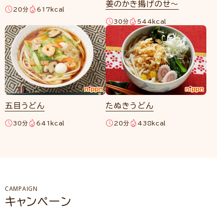
姜のかき揚げのせ～
20分
617kcal
30分
544kcal
五目うどん
たぬきうどん
30分
641kcal
20分
438kcal
CAMPAIGN
キャンペーン