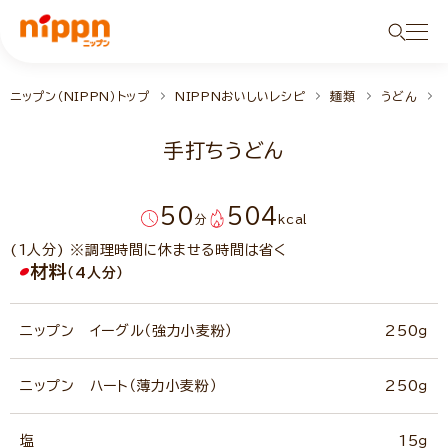
ニップン（NIPPN）トップ
NIPPNおいしいレシピ
麺類
うどん
手打ちうどん
50
504
分
kcal
(1人分) ※調理時間に休ませる時間は省く
材料
（4人分）
ニップン イーグル（強力小麦粉）
250ｇ
ニップン ハート（薄力小麦粉）
250ｇ
塩
15ｇ