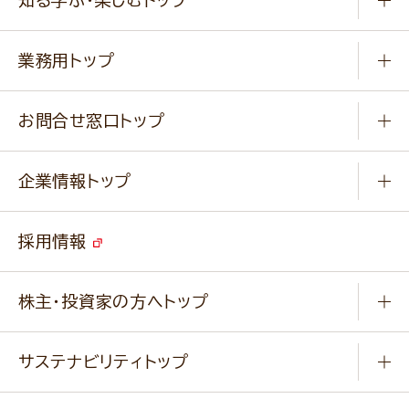
知る学ぶ・楽しむトップ
料理から選ぶ
商品ブランド
知る学ぶ
作り方動画
新商品・リニューアル商品
業務用トップ
楽しむ
基本のレシピ
通販サイト一覧
商品カテゴリ
ふっくらパンをつくりましょう
みなさまのレシピはこちら
お問合せ窓口トップ
パンフレット一覧
小麦を育てよう
Q & A
ニップンの
アマニ 業務用サイト
キャンペーン
企業情報トップ
よくあるご質問
ソイルプロブランドサイト
ご挨拶
改善事例
ベジカフェブランドサイト
採用情報
会社概要
家庭用商品のお問合せ
事業紹介
業務用商品のお問合せ
株主・投資家の方へトップ
会社紹介ムービー
IRニュース
経営理念・経営方針・
行動規範・行動指針
サステナビリティトップ
わかる！ニップン
ニップンの歴史
ニップンのサステナビリティ