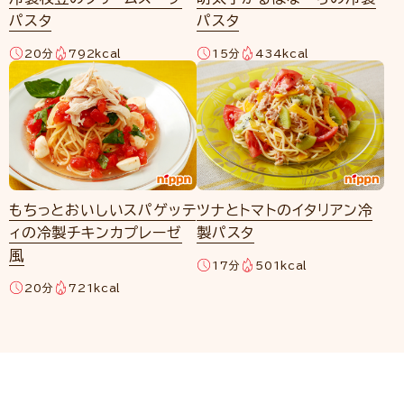
パスタ
パスタ
20分
792kcal
15分
434kcal
もちっとおいしいスパゲッテ
ツナとトマトのイタリアン冷
ィの冷製チキンカプレーゼ
製パスタ
風
17分
501kcal
20分
721kcal