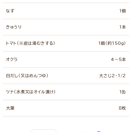
なす
1個
きゅうり
1本
トマト（※皮は湯むきする）
1個（約150g）
オクラ
4～5本
白だし（又はめんつゆ）
大さじ2・1/2
ツナ（水煮又はオイル漬け）
1缶
大葉
8枚