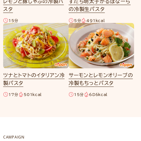
レモンと豚しゃぶの冷製パ
すだち明太子かるぼなーら
スタ
の冷製生パスタ
15分
5分
491kcal
ツナとトマトのイタリアン冷
サーモンとレモンオリーブの
製パスタ
冷製もちっとパスタ
17分
501kcal
15分
686kcal
CAMPAIGN