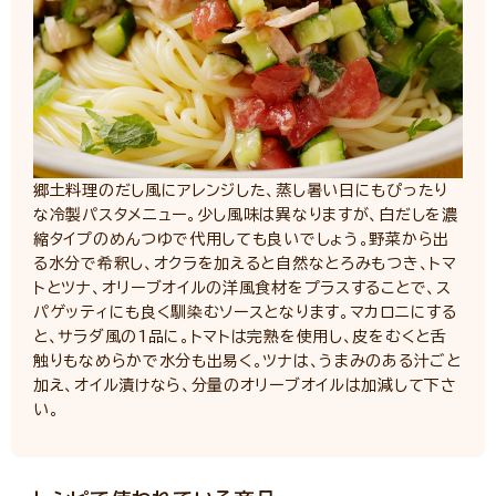
郷土料理のだし風にアレンジした、蒸し暑い日にもぴったり
な冷製パスタメニュー。少し風味は異なりますが、白だしを濃
縮タイプのめんつゆで代用しても良いでしょう。野菜から出
る水分で希釈し、オクラを加えると自然なとろみもつき、トマ
トとツナ、オリーブオイルの洋風食材をプラスすることで、ス
パゲッティにも良く馴染むソースとなります。マカロニにする
と、サラダ風の1品に。トマトは完熟を使用し、皮をむくと舌
触りもなめらかで水分も出易く。ツナは、うまみのある汁ごと
加え、オイル漬けなら、分量のオリーブオイルは加減して下さ
い。