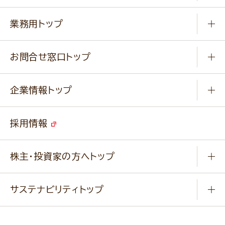
商品ブランド
知る学ぶ
作り方動画
新商品・リニューアル商品
業務用トップ
楽しむ
基本のレシピ
通販サイト一覧
商品カテゴリ
ふっくらパンをつくりましょう
みなさまのレシピはこちら
お問合せ窓口トップ
パンフレット一覧
小麦を育てよう
Q & A
ニップンの
アマニ 業務用サイト
キャンペーン
企業情報トップ
よくあるご質問
ソイルプロブランドサイト
ご挨拶
改善事例
ベジカフェブランドサイト
採用情報
会社概要
家庭用商品のお問合せ
事業紹介
業務用商品のお問合せ
株主・投資家の方へトップ
会社紹介ムービー
IRニュース
経営理念・経営方針・
行動規範・行動指針
サステナビリティトップ
わかる！ニップン
ニップンの歴史
ニップンのサステナビリティ
財務ハイライト
主要関係会社/海外現地法人