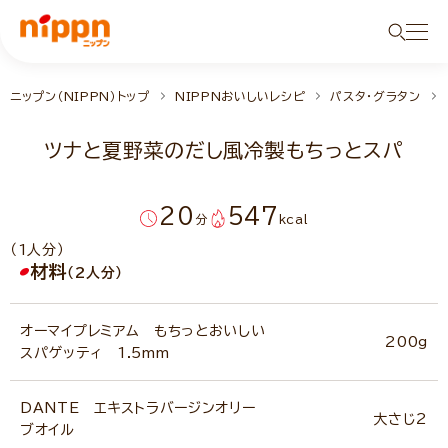
ニップン（NIPPN）トップ
NIPPNおいしいレシピ
パスタ・グラタン
ツナと夏野菜のだし風冷製もちっとスパ
20
547
分
kcal
（1人分）
材料
（2人分）
オーマイプレミアム もちっとおいしい
200g
スパゲッティ 1.5mm
DANTE エキストラバージンオリー
大さじ2
ブオイル