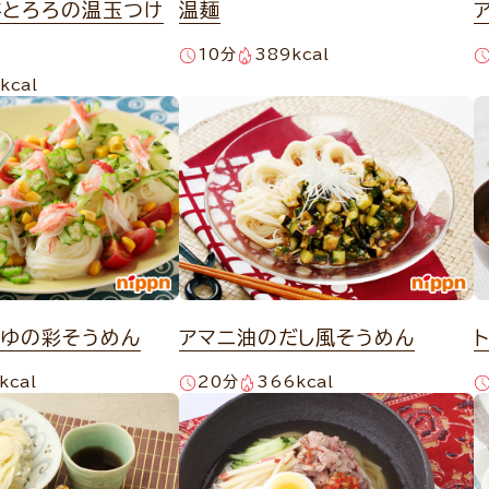
芋とろろの温玉つけ
温麺
10分
389kcal
kcal
つゆの彩そうめん
アマニ油のだし風そうめん
kcal
20分
366kcal