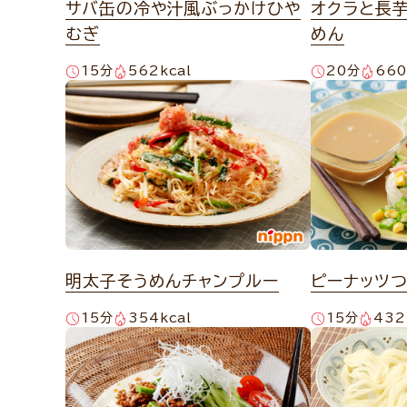
サバ缶の冷や汁風ぶっかけひや
オクラと長
むぎ
めん
15分
562kcal
20分
660
明太子そうめんチャンプルー
ピーナッツ
15分
354kcal
15分
432