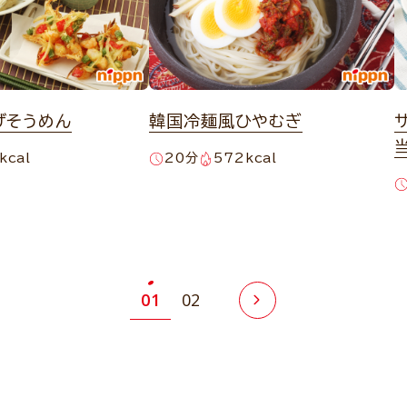
げそうめん
韓国冷麺風ひやむぎ
kcal
20分
572kcal
01
02