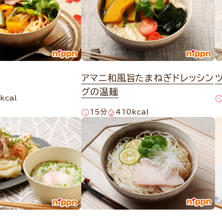
アマニ和風旨たまねぎドレッシン
グの温麺
kcal
15分
410kcal