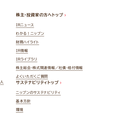
株主・投資家の方へトップ
IRニュース
わかる！ニップン
財務ハイライト
IR情報
IRライブラリ
株主総会・株式関連情報／社債・格付情報
よくいただくご質問
法人
サステナビリティトップ
ニップンのサステナビリティ
基本方針
環境