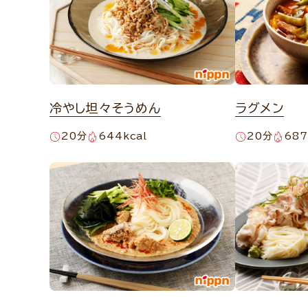
冷やし坦々そうめん
ラグメン
20分
644kcal
20分
687