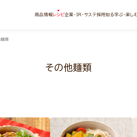
商品情報
レシピ
企業・IR・サステ
採用
知る学ぶ・楽し
他麺類
その他麺類