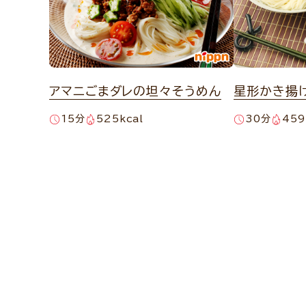
アマニごまダレの坦々そうめん
星形かき揚
15分
525kcal
30分
459