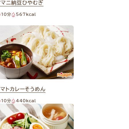
アマニ納豆ひやむぎ
10分
567kcal
トマトカレーそうめん
10分
440kcal