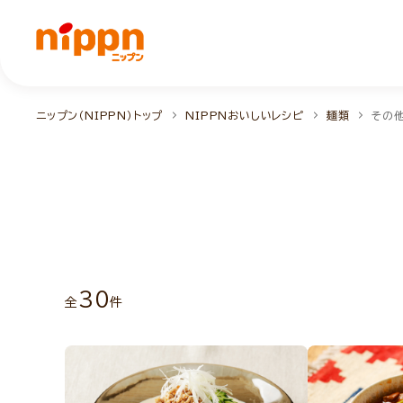
ニップン（NIPPN）トップ
NIPPNおいしいレシピ
麺類
その
30
全
件