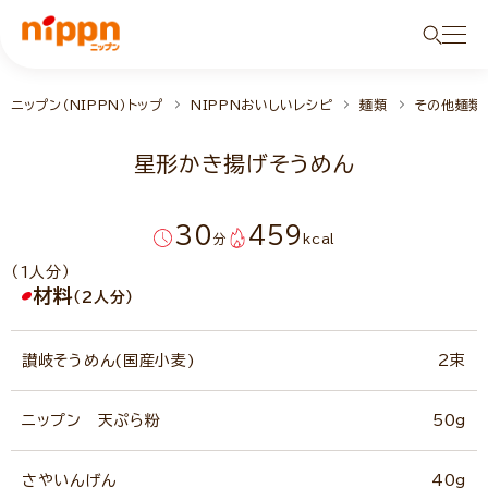
ニップン（NIPPN）トップ
NIPPNおいしいレシピ
麺類
その他麺類
星形かき揚げそうめん
30
459
分
kcal
（1人分）
材料
（2人分）
讃岐そうめん(国産小麦)
2束
ニップン 天ぷら粉
50g
さやいんげん
40g