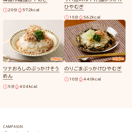
ひやむぎ
20分
572kcal
15分
562kcal
ツナおろしのぶっかけそう
のりごまぶっかけひやむぎ
めん
10分
440kcal
5分
484kcal
CAMPAIGN