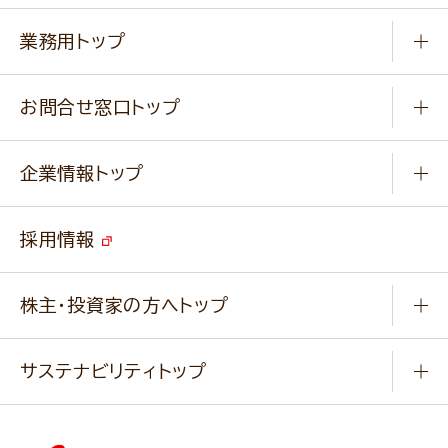
知る学ぶ
作り方動画
新商品・リニューアル商品
業務用トップ
楽しむ
基本のレシピ
通販サイト一覧
商品カテゴリ
ふっくらパンをつくりましょう
みなさまのレシピはこちら
お問合せ窓口トップ
パンフレット一覧
小麦を育てよう
Q & A
ニップンの
アマニ 業務用サイト
キャンペーン
企業情報トップ
よくあるご質問
ソイルプロブランドサイト
ご挨拶
改善事例
ベジカフェブランドサイト
採用情報
会社概要
家庭用商品のお問合せ
事業紹介
業務用商品のお問合せ
株主・投資家の方へトップ
会社紹介ムービー
IRニュース
経営理念・経営方針・
行動規範・行動指針
サステナビリティトップ
わかる！ニップン
ニップンの歴史
ニップンのサステナビリティ
財務ハイライト
主要関係会社/海外現地法人