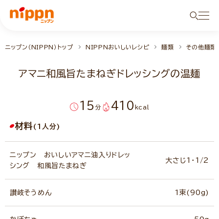
ニップン（NIPPN）トップ
NIPPNおいしいレシピ
麺類
その他麺類
アマニ和風旨たまねぎドレッシングの温麺
15
410
分
kcal
材料
(1人分)
ニップン おいしいアマニ油入りドレッ
大さじ1・1/2
シング 和風旨たまねぎ
讃岐そうめん
1束(90g)