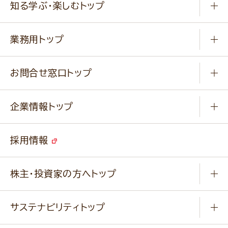
知る学ぶ・楽しむトップ
料理から選ぶ
商品ブランド
知る学ぶ
作り方動画
新商品・リニューアル商品
業務用トップ
楽しむ
基本のレシピ
通販サイト一覧
商品カテゴリ
ふっくらパンをつくりましょう
みなさまのレシピはこちら
お問合せ窓口トップ
パンフレット一覧
小麦を育てよう
Q & A
ニップンの
アマニ 業務用サイト
キャンペーン
企業情報トップ
よくあるご質問
ソイルプロブランドサイト
ご挨拶
改善事例
ベジカフェブランドサイト
採用情報
会社概要
家庭用商品のお問合せ
事業紹介
業務用商品のお問合せ
株主・投資家の方へトップ
会社紹介ムービー
IRニュース
経営理念・経営方針・
行動規範・行動指針
サステナビリティトップ
わかる！ニップン
ニップンの歴史