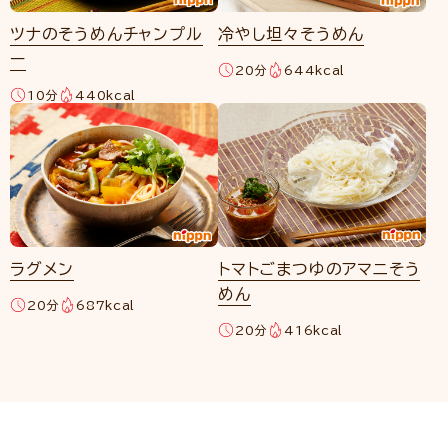
ツナのそうめんチャンプル
冷やし坦々そうめん
ー
20分
644kcal
10分
440kcal
ラグメン
トマトごまつゆのアマニそう
めん
20分
687kcal
20分
416kcal