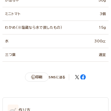
かぼちゃ
50g
ミニトマト
3個
わかめ（※塩蔵なら水で戻したもの）
15g
水
300㏄
三つ葉
適宜
印刷
SNSに送る
作り方