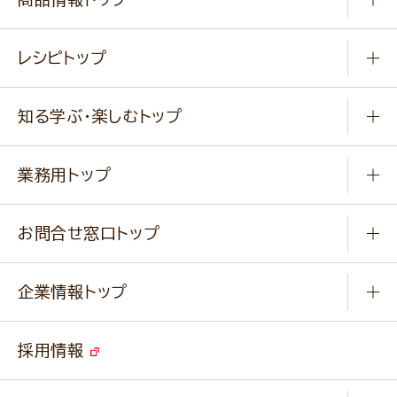
常温食品
レシピトップ
冷凍食品
商品から選ぶ
健康食品・他
知る学ぶ・楽しむトップ
料理から選ぶ
商品ブランド
知る学ぶ
作り方動画
新商品・リニューアル商品
業務用トップ
楽しむ
基本のレシピ
通販サイト一覧
商品カテゴリ
ふっくらパンをつくりましょう
みなさまのレシピはこちら
お問合せ窓口トップ
パンフレット一覧
小麦を育てよう
Q & A
ニップンの
アマニ 業務用サイト
キャンペーン
企業情報トップ
よくあるご質問
ソイルプロブランドサイト
ご挨拶
改善事例
ベジカフェブランドサイト
採用情報
会社概要
家庭用商品のお問合せ