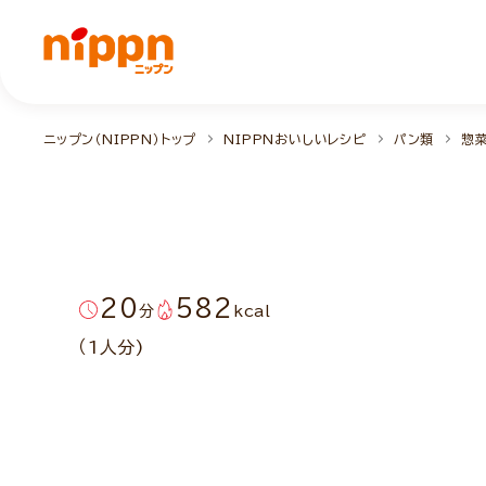
ニップン（NIPPN）トップ
NIPPNおいしいレシピ
パン類
惣
20
582
分
kcal
（1人分)