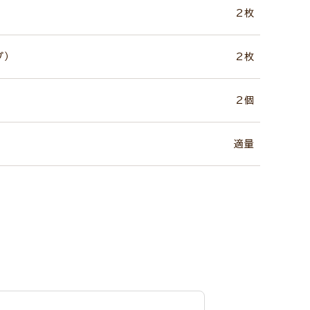
2枚
プ）
2枚
2個
適量