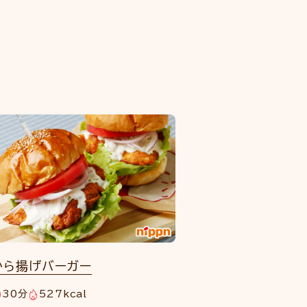
から揚げバーガー
30分
527kcal