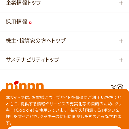
キャンペーン
企業情報トップ
よくあるご質問
ソイルプロブランドサイト
ご挨拶
改善事例
ベジカフェブランドサイト
採用情報
会社概要
家庭用商品のお問合せ
事業紹介
業務用商品のお問合せ
株主・投資家の方へトップ
会社紹介ムービー
IRニュース
経営理念・経営方針・
行動規範・行動指針
サステナビリティトップ
わかる！ニップン
ニップンの歴史
ニップンのサステナビリティ
財務ハイライト
主要関係会社/海外現地法人
基本方針
IR情報
事業場・工場一覧
環境
IRライブラリ
本サイトでは、お客様にウェブサイトを快適にご利用いただくと
プライバシーポリシー
ともに、提供する情報やサービスの充実化等の目的のため、クッ
社会
株主総会・株式関連情報／社債・格付情報
クッキーポリシー
キー（Cookie）を使用しています。右記の「同意する」ボタンを
動作環境について
食育への取り組み
よくいただくご質問
押したすることで、クッキーの使用に同意したものとみなされま
ソーシャルメディアガイドライン
す。
サイトマップ