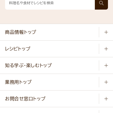
商品情報トップ
常温食品
レシピトップ
冷凍食品
商品から選ぶ
健康食品・他
知る学ぶ・楽しむトップ
料理から選ぶ
商品ブランド
知る学ぶ
作り方動画
新商品・リニューアル商品
業務用トップ
楽しむ
基本のレシピ
通販サイト一覧
商品カテゴリ
ふっくらパンをつくりましょう
みなさまのレシピはこちら
お問合せ窓口トップ
パンフレット一覧
小麦を育てよう
Q & A
ニップンの
アマニ 業務用サイト