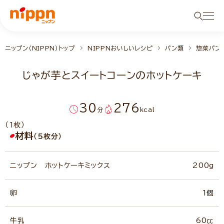
ニップン（NIPPN）トップ
NIPPNおいしいレシピ
パン類
惣菜パン
じゃが芋とスイートコーンのホットケーキ
30
276
分
kcal
（1枚）
材料
（5枚分）
ニップン ホットケーキミックス
200g
卵
1個
牛乳
60㏄